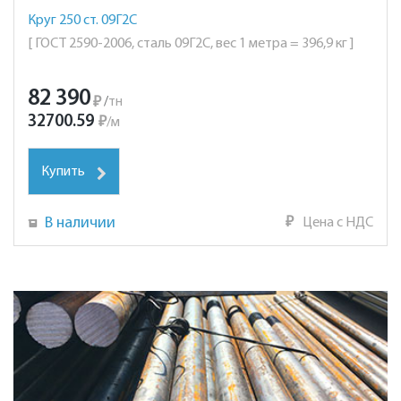
Круг 250 ст. 09Г2С
[ ГОСТ 2590-2006, сталь 09Г2С, вес 1 метра = 396,9 кг ]
82 390
₽
/
тн
32700.59
₽
/
м
Купить
В наличии
₽
Цена с НДС