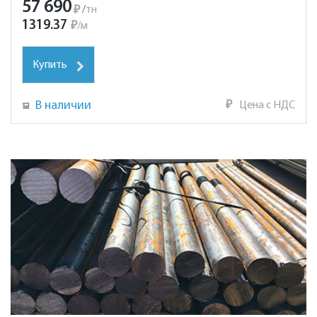
57 690
₽
/
тн
1319.37
₽
/
м
Купить
В наличии
₽
Цена с НДС