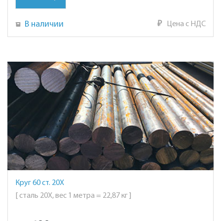
В наличии
₽
Цена с НДС
Круг 60 ст. 20Х
[ сталь 20Х, вес 1 метра = 22,87 кг ]