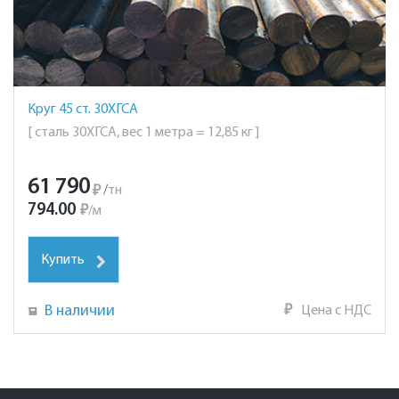
Круг 45 ст. 30ХГСА
[ сталь 30ХГСА, вес 1 метра = 12,85 кг ]
61 790
₽
/
тн
794.00
₽
/
м
Купить
В наличии
₽
Цена с НДС