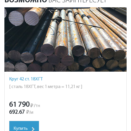
ВОЗМОЖНО
ВАС ЗАИНТЕРЕСУЕТ
Круг 42 ст. 18ХГТ
[ сталь 18ХГТ, вес 1 метра = 11,21 кг ]
61 790
₽
/
тн
692.67
₽
/
м
Купить