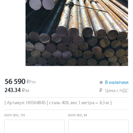
56 590
₽
/
тн
В наличии
243.34
₽
/
м
₽
Цена с НДС
[ Артикул: Н0564845 | сталь 40Х, вес 1 метра = 4,3 кг ]
кол-во, тн
кол-во, м