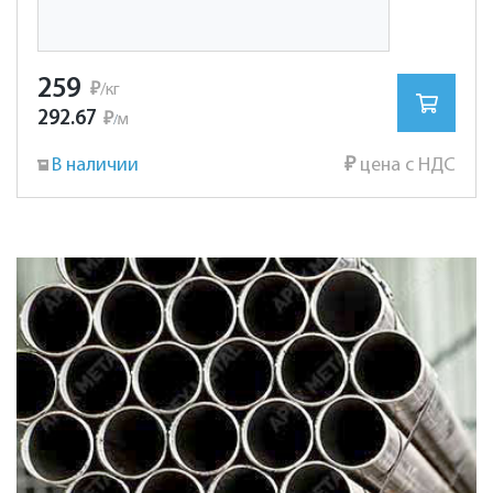
259
₽
/кг
292.67
₽
м
/
В наличии
₽
цена с НДС