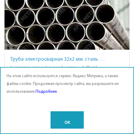
Труба электросварная 32х2 мм. сталь AISI 201 (12Х15Г9НД)
[ матовая, длина 6 м, вес 1 метра = 1,48 кг ]
На этом сайте используется сервис Яндекс Метрика, а также
кол-во, кг
кол-во, м
файлы cookie. Продолжая просмотр сайта, вы разрешаете их
использование.
Подробнее
.
сумма, руб.
OK
215
₽
/кг