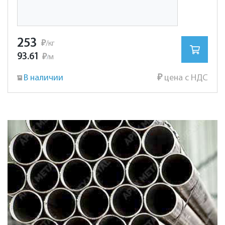
253
₽
/кг
93.61
₽
м
/
В наличии
₽
цена с НДС