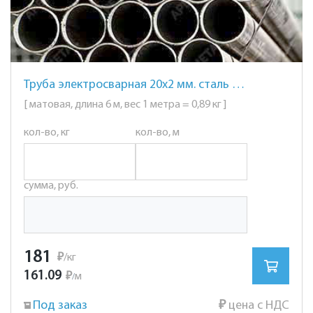
Труба электросварная 20х2 мм. сталь AISI 201 (12Х15Г9НД)
[ матовая, длина 6 м, вес 1 метра = 0,89 кг ]
кол-во, кг
кол-во, м
сумма, руб.
181
₽
/кг
161.09
₽
м
/
Под заказ
₽
цена с НДС