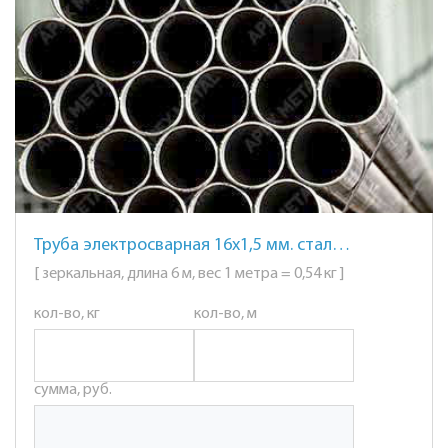
Труба электросварная 16х1,5 мм. сталь AISI 201 (12Х15Г9НД) зеркальная
[ зеркальная, длина 6 м, вес 1 метра = 0,54 кг ]
кол-во, кг
кол-во, м
сумма, руб.