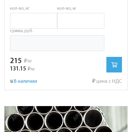
кол-во, кг
кол-во, м
сумма, руб.
215
₽
/кг
131.15
₽
м
/
В наличии
₽
цена с НДС