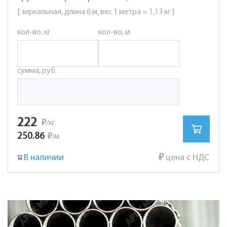
[ зеркальная, длина 6 м, вес 1 метра = 1,13 кг ]
кол-во, кг
кол-во, м
сумма, руб.
222
₽
/кг
250.86
₽
м
/
В наличии
₽
цена с НДС