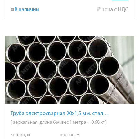
В наличии
₽
цена с НДС
Труба электросварная 20х1,5 мм. сталь AISI 201 (12Х15Г9НД) зеркальная
[ зеркальная, длина 6 м, вес 1 метра = 0,68 кг ]
кол-во, кг
кол-во, м