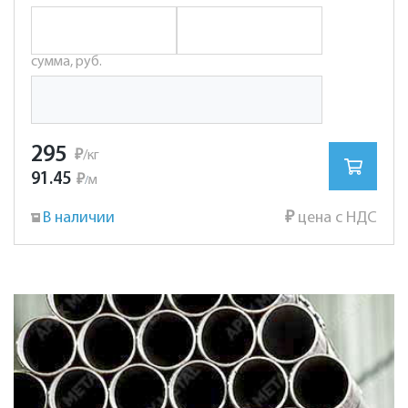
сумма, руб.
295
₽
/кг
91.45
₽
м
/
В наличии
₽
цена с НДС