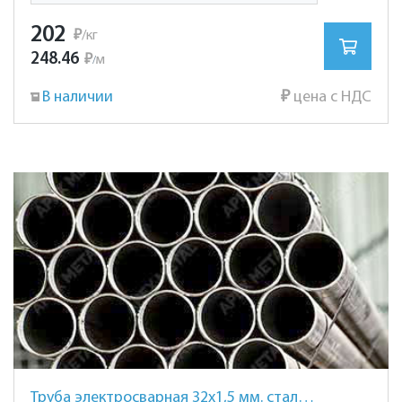
202
₽
/кг
248.46
₽
м
/
В наличии
₽
цена с НДС
Труба электросварная 32х1,5 мм. сталь AISI 201 (12Х15Г9НД) зеркальная