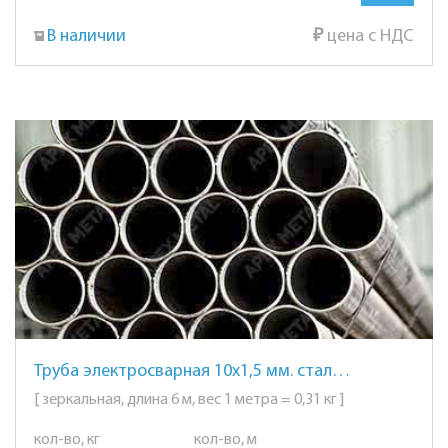
В наличии
₽
цена с НДС
Труба электросварная 10х1,5 мм. сталь AISI 201 (12Х15Г9НД) зеркальная
[ зеркальная, длина 6 м, вес 1 метра = 0,31 кг ]
кол-во, кг
кол-во, м