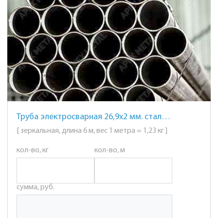
Труба электросварная 26,9х2 мм. сталь AISI 201 (12Х15Г9НД) зеркальная
[ зеркальная, длина 6 м, вес 1 метра = 1,23 кг ]
кол-во, кг
кол-во, м
сумма, руб.