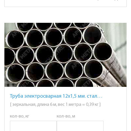
Труба электросварная 12х1,5 мм. сталь AISI 201 (12Х15Г9НД) зеркальная
[ зеркальная, длина 6 м, вес 1 метра = 0,39 кг ]
кол-во, кг
кол-во, м