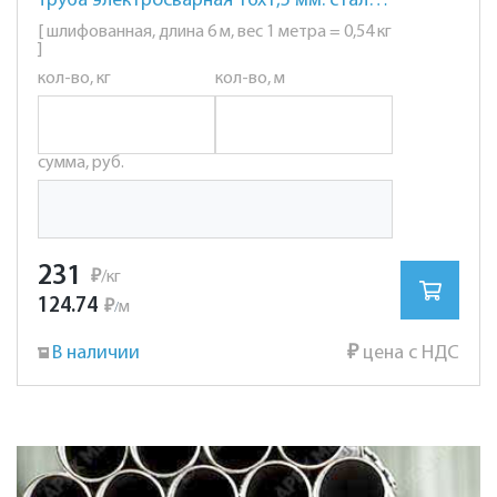
Труба электросварная 16х1,5 мм. сталь AISI 201 (12Х15Г9НД) шлифованная
[ шлифованная, длина 6 м, вес 1 метра = 0,54 кг
]
кол-во, кг
кол-во, м
сумма, руб.
231
₽
/кг
124.74
₽
м
/
В наличии
₽
цена с НДС