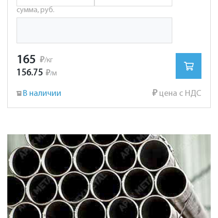
сумма, руб.
165
₽
/кг
156.75
₽
м
/
В наличии
₽
цена с НДС