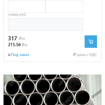
сумма, руб.
317
₽
/кг
215.56
₽
м
/
Под заказ
₽
цена с НДС