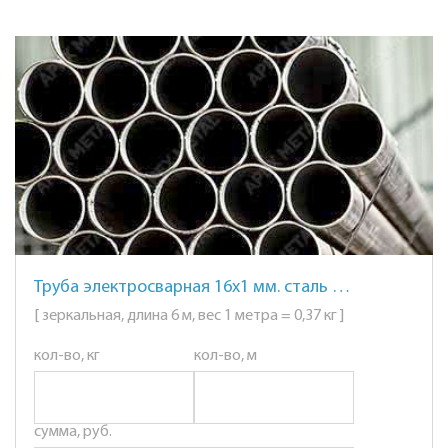
Труба электросварная 16х1 мм. сталь AISI 201 (12Х15Г9НД) зеркальная
[ зеркальная, длина 6 м, вес 1 метра = 0,37 кг ]
кол-во, кг
кол-во, м
сумма, руб.