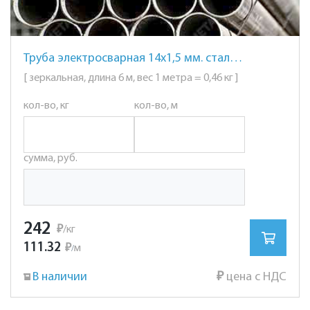
Труба электросварная 14х1,5 мм. сталь AISI 201 (12Х15Г9НД) зеркальная
[ зеркальная, длина 6 м, вес 1 метра = 0,46 кг ]
кол-во, кг
кол-во, м
сумма, руб.
242
₽
/кг
111.32
₽
м
/
В наличии
₽
цена с НДС