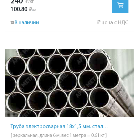
240
₽
/кг
100.80
₽
м
/
В наличии
₽
цена с НДС
Труба электросварная 18х1,5 мм. сталь AISI 201 (12Х15Г9НД) зеркальная
[ зеркальная, длина 6 м, вес 1 метра = 0,61 кг ]