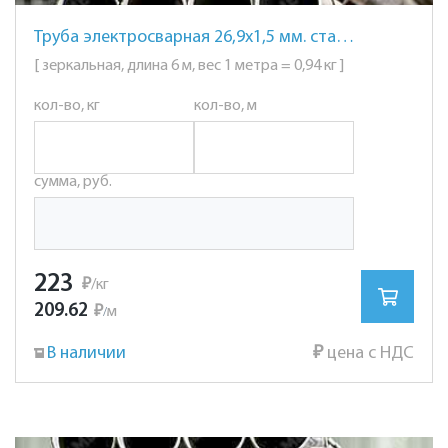
Труба электросварная 26,9х1,5 мм. сталь AISI 201 (12Х15Г9НД) зеркальная
[ зеркальная, длина 6 м, вес 1 метра = 0,94 кг ]
кол-во, кг
кол-во, м
сумма, руб.
223
₽
/кг
209.62
₽
м
/
В наличии
₽
цена с НДС