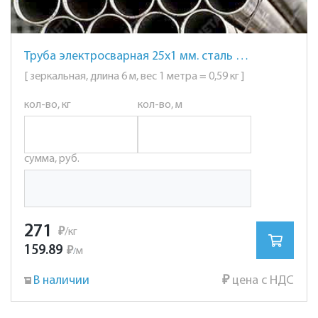
Труба электросварная 25х1 мм. сталь AISI 201 (12Х15Г9НД) зеркальная
[ зеркальная, длина 6 м, вес 1 метра = 0,59 кг ]
кол-во, кг
кол-во, м
сумма, руб.
271
₽
/кг
159.89
₽
м
/
В наличии
₽
цена с НДС