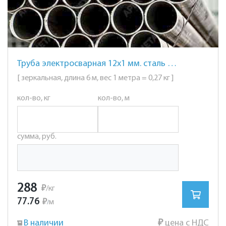
Труба электросварная 12х1 мм. сталь AISI 201 (12Х15Г9НД) зеркальная
[ зеркальная, длина 6 м, вес 1 метра = 0,27 кг ]
кол-во, кг
кол-во, м
сумма, руб.
288
₽
/кг
77.76
₽
м
/
В наличии
₽
цена с НДС