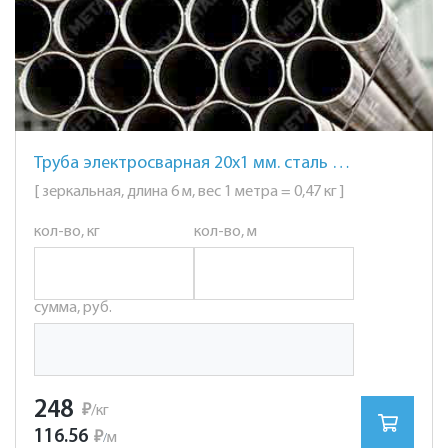
Труба электросварная 20х1 мм. сталь AISI 201 (12Х15Г9НД) зеркальная
[ зеркальная, длина 6 м, вес 1 метра = 0,47 кг ]
кол-во, кг
кол-во, м
сумма, руб.
248
₽
/кг
116.56
₽
м
/