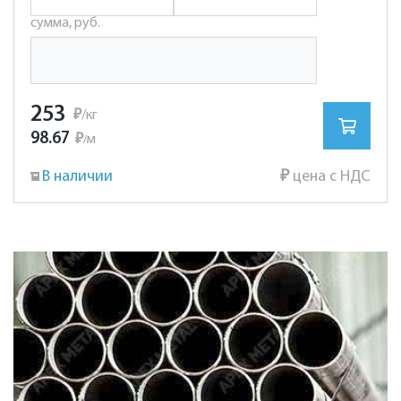
сумма, руб.
253
₽
/кг
98.67
₽
м
/
В наличии
₽
цена с НДС