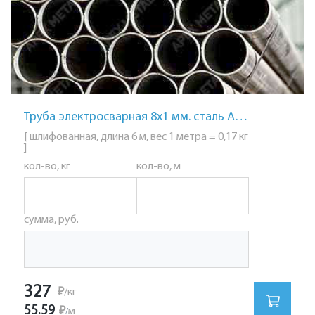
Труба электросварная 8х1 мм. сталь AISI 201 (12Х15Г9НД) шлифованная
[ шлифованная, длина 6 м, вес 1 метра = 0,17 кг
]
кол-во, кг
кол-во, м
сумма, руб.
327
₽
/кг
55.59
₽
м
/