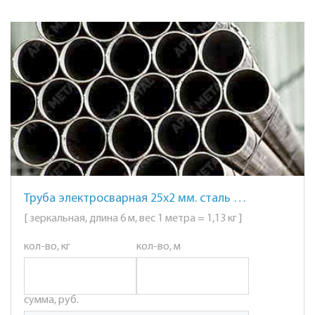
Труба электросварная 25х2 мм. сталь AISI 201 (12Х15Г9НД) зеркальная
[ зеркальная, длина 6 м, вес 1 метра = 1,13 кг ]
кол-во, кг
кол-во, м
сумма, руб.