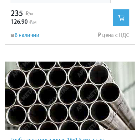
235
₽
/кг
126.90
₽
м
/
В наличии
₽
цена с НДС