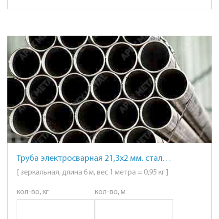
Труба электросварная 21,3х2 мм. сталь AISI 201 (12Х15Г9НД) зеркальная
[ зеркальная, длина 6 м, вес 1 метра = 0,95 кг ]
кол-во, кг
кол-во, м