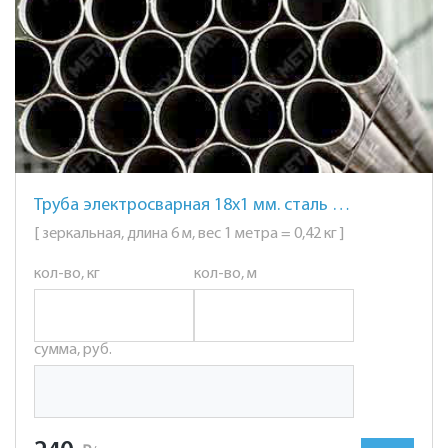
Труба электросварная 18х1 мм. сталь AISI 201 (12Х15Г9НД) зеркальная
[ зеркальная, длина 6 м, вес 1 метра = 0,42 кг ]
кол-во, кг
кол-во, м
сумма, руб.