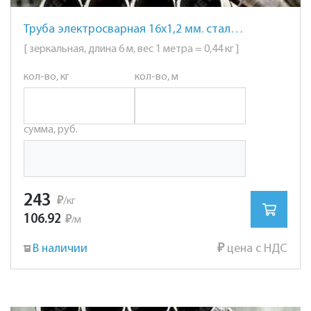
Труба электросварная 16х1,2 мм. сталь AISI 201 (12Х15Г9НД) зеркальная
[ зеркальная, длина 6 м, вес 1 метра = 0,44 кг ]
кол-во, кг
кол-во, м
сумма, руб.
243
₽
/кг
106.92
₽
м
/
В наличии
₽
цена с НДС