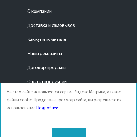
О компании
Доставка и самовывоз
Как купить металл
Наши реквизиты
Договор продажи
Оплата продукции
На этом сайте используется сервис Яндекс Метрика, а также
файлы cookie. Продолжая просмотр сайта, вы разрешаете их
использование.
Подробнее
.
© APEX METAL 2003-2026 |
Политика конфиденциальности
|
Согласие на обработку
персональных данных
|
Статьи
| This site is protected by reCAPTCHA and the Google
Privacy