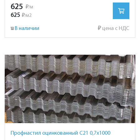
625
₽
/м
625
₽
м2
/
В наличии
₽
цена с НДС
Профнастил оцинкованный С21 0,7х1000