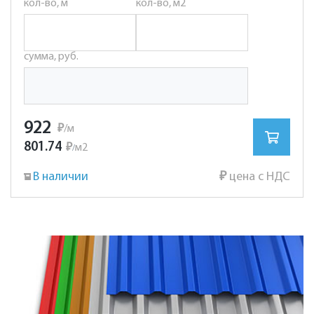
кол-во, м
кол-во, м2
сумма, руб.
922
₽
/м
801.74
₽
м2
/
В наличии
₽
цена с НДС