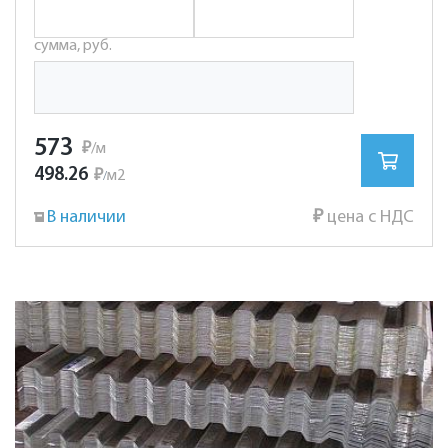
сумма, руб.
573
₽
/м
498.26
₽
м2
/
В наличии
₽
цена с НДС