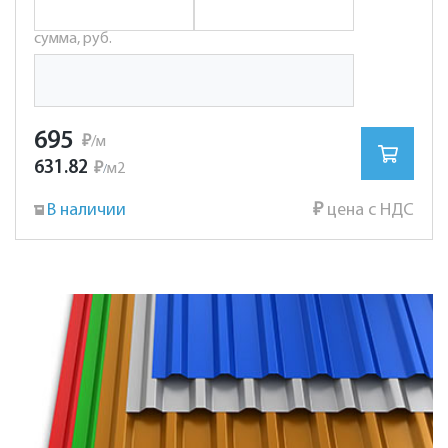
сумма, руб.
695
₽
/м
631.82
₽
м2
/
В наличии
₽
цена с НДС