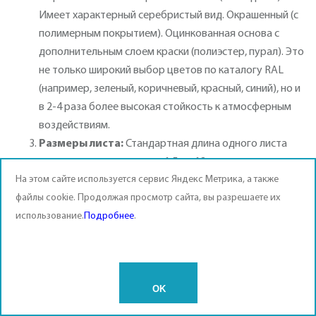
Имеет характерный серебристый вид. Окрашенный (с
полимерным покрытием). Оцинкованная основа с
дополнительным слоем краски (полиэстер, пурал). Это
не только широкий выбор цветов по каталогу RAL
(например, зеленый, коричневый, красный, синий), но и
в 2-4 раза более высокая стойкость к атмосферным
воздействиям.
Размеры листа:
Стандартная длина одного листа
может варьироваться от 1,5 до 12 метров, вы можете
На этом сайте используется сервис Яндекс Метрика, а также
купить профлист сразу нужной длины, избегая
файлы cookie. Продолжая просмотр сайта, вы разрешаете их
горизонтальных стыков на полотне будущего забора.
использование.
Подробнее
.
МОНТАЖ И ЭКСПЛУАТАЦИЯ
ЗАБОРА
OK
Установка профлиста для забора технически проста, что
является одним из его главных преимуществ. Монтаж