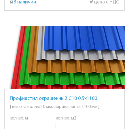
В наличии
₽
цена с НДС
Профнастил окрашенный С10 0,5х1100
[ высота волны 10 мм, ширина листа 1100 мм ]
кол-во, м
кол-во, м2