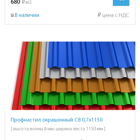
680
₽
м2
/
В наличии
₽
цена с НДС
Профнастил окрашенный С8 0,7х1150
[ высота волны 8 мм, ширина листа 1150 мм ]