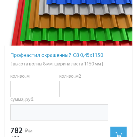
Профнастил окрашенный С8 0,45х1150
[ высота волны 8 мм, ширина листа 1150 мм ]
кол-во, м
кол-во, м2
сумма, руб.
782
₽
/м