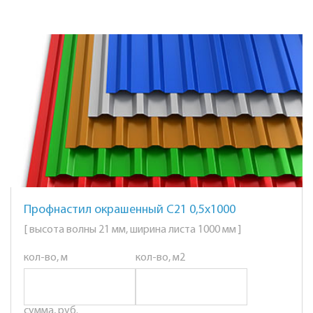
Профнастил окрашенный С21 0,5х1000
[ высота волны 21 мм, ширина листа 1000 мм ]
кол-во, м
кол-во, м2
сумма, руб.