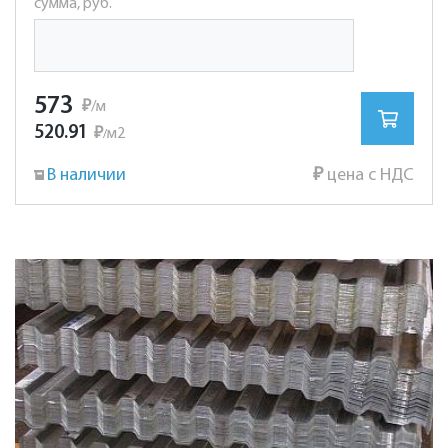
сумма, руб.
573
₽
/м
520.91
₽
м2
/
В наличии
₽
цена с НДС