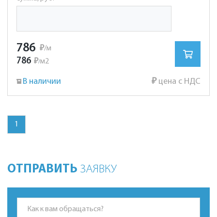
786
₽
/м
786
₽
м2
/
В наличии
₽
цена с НДС
1
ОТПРАВИТЬ
ЗАЯВКУ
*Это поле обязательно для заполнения.