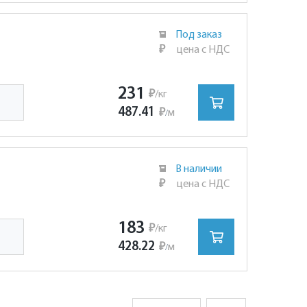
Под заказ
₽
цена с НДС
231
₽
/кг
487.41
₽
м
/
В наличии
₽
цена с НДС
183
₽
/кг
428.22
₽
м
/