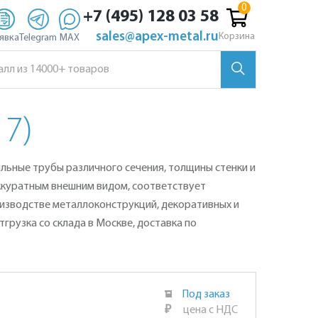
+7 (495) 128 03 58
sales@apex-metal.ru
Корзина
явка
Telegram
MAX
7)
ильные трубы различного сечения, толщины стенки и
ккуратным внешним видом, соответствует
оизводстве металлоконструкций, декоративных и
грузка со склада в Москве, доставка по
Под заказ
₽
цена с НДС