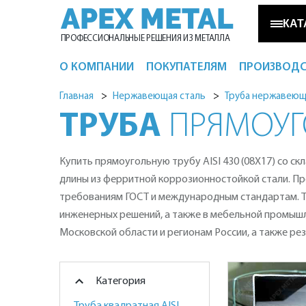
APEX METAL
КАТ
ПРОФЕССИОНАЛЬНЫЕ РЕШЕНИЯ ИЗ МЕТАЛЛА
О КОМПАНИИ
ПОКУПАТЕЛЯМ
ПРОИЗВОД
Металлопрокат
Главная
Нержавеющая сталь
Труба нержавеющ
ТРУБА
ПРЯМОУГОЛ
Нержавеющая сталь
Купить прямоугольную трубу AISI 430 (08Х17) со с
Светильники из металла
длины из ферритной коррозионностойкой стали. Пр
требованиям ГОСТ и международным стандартам. Тр
инженерных решений, а также в мебельной промышле
Московской области и регионам России, а также рез
Категория