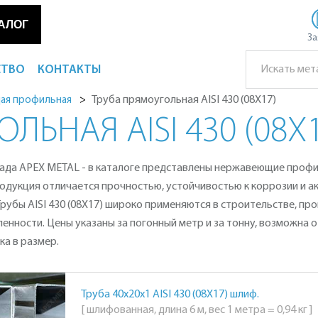
АЛОГ
За
СТВО
КОНТАКТЫ
Труба прямоугольная AISI 430 (08Х17)
ая профильная
ЬНАЯ AISI 430 (08Х1
клада APEX METAL - в каталоге представлены нержавеющие проф
одукция отличается прочностью, устойчивостью к коррозии и а
убы AISI 430 (08Х17) широко применяются в строительстве, пр
нности. Цены указаны за погонный метр и за тонну, возможна от
ка в размер.
Труба 40х20х1 AISI 430 (08Х17) шлиф.
[ шлифованная, длина 6 м, вес 1 метра = 0,94 кг ]