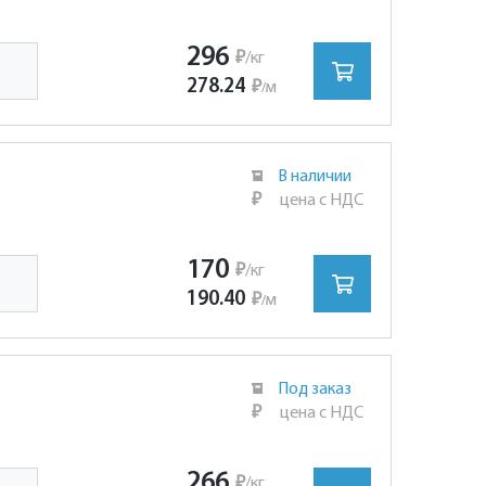
296
₽
/кг
278.24
₽
м
/
В наличии
₽
цена с НДС
170
₽
/кг
190.40
₽
м
/
Под заказ
₽
цена с НДС
266
₽
/кг