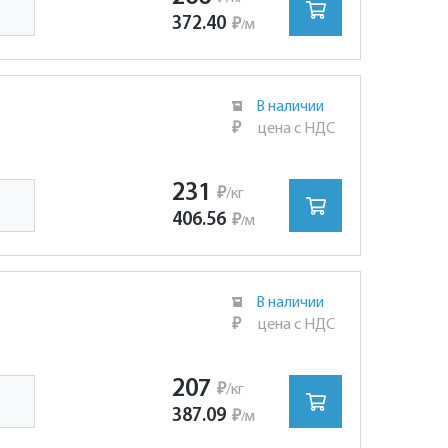
372.40
₽
м
/
В наличии
₽
цена с НДС
231
₽
/кг
406.56
₽
м
/
В наличии
₽
цена с НДС
207
₽
/кг
387.09
₽
м
/