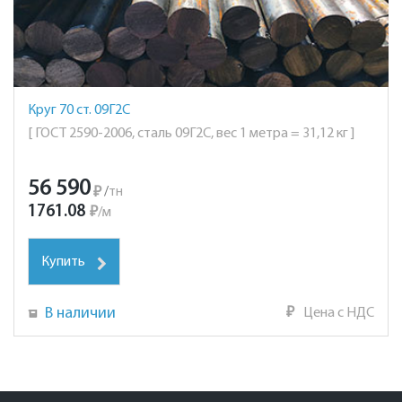
Круг 70 ст. 09Г2С
[ ГОСТ 2590-2006, сталь 09Г2С, вес 1 метра = 31,12 кг ]
56 590
₽
/
тн
1761.08
₽
/
м
Купить
В наличии
₽
Цена с НДС