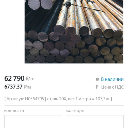
62 790
₽
/
тн
В наличии
6737.37
₽
/
м
₽
Цена с НДС
[ Артикул: Н0564795 | сталь 20Х, вес 1 метра = 107,3 кг ]
кол-во, тн
кол-во, м