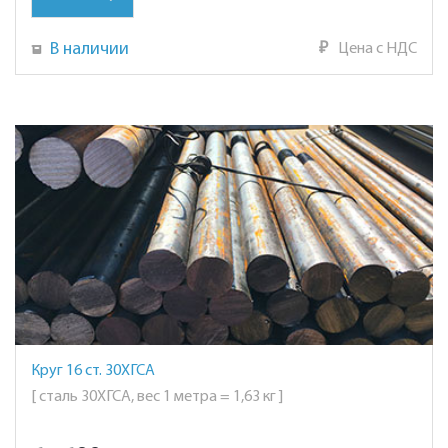
В наличии
₽
Цена с НДС
Круг 16 ст. 30ХГСА
[ сталь 30ХГСА, вес 1 метра = 1,63 кг ]