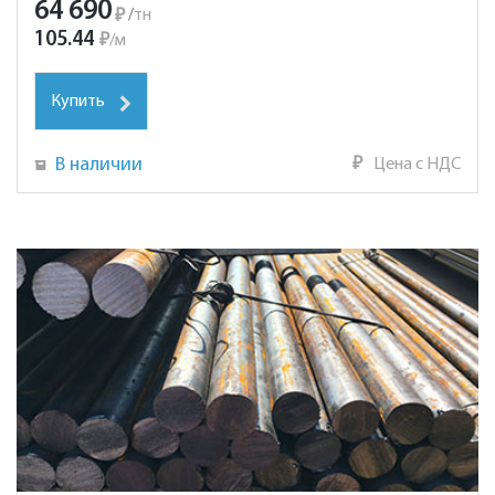
64 690
₽
/
тн
105.44
₽
/
м
Купить
В наличии
₽
Цена с НДС