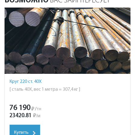
ВОЗМОЖНО
ВАС ЗАИНТЕРЕСУЕТ
Круг 220 ст. 40Х
[ сталь 40Х, вес 1 метра = 307,4 кг ]
76 190
₽
/
тн
23420.81
₽
/
м
Купить