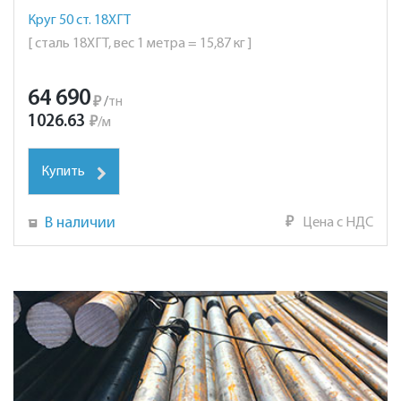
Круг 50 ст. 18ХГТ
[ сталь 18ХГТ, вес 1 метра = 15,87 кг ]
64 690
₽
/
тн
1026.63
₽
/
м
Купить
В наличии
₽
Цена с НДС