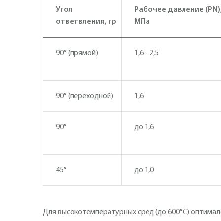
Угол
Рабочее давление (PN)
ответвления, гр
МПа
90° (прямой)
1,6 - 2,5
90° (переходной)
1,6
90°
до 1,6
45°
до 1,0
Для высокотемпературных сред (до 600°С) оптимале