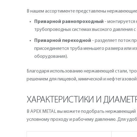
В нашем ассортименте представлены нержавеющие 
Приварной равнопроходный
- монтируется 
трубопроводных системах высокого давления с
Приварной переходной
- разделяет поток п
присоединяется труба меньшего размера или из
оборудования).
Благодаря использованию нержавеющей стали, трой
решением для пищевой, химической и нефтегазово
ХАРАКТЕРИСТИКИ И ДИАМЕТР
В APEX METAL вы можете подобрать нержавеющий тр
условному проходу и рабочему давлению. Для удо