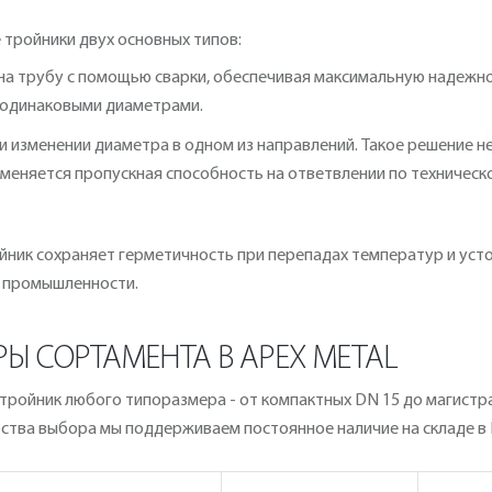
тройники двух основных типов:
на трубу с помощью сварки, обеспечивая максимальную надежнос
 одинаковыми диаметрами.
ри изменении диаметра в одном из направлений. Такое решение 
меняется пропускная способность на ответвлении по техническ
ник сохраняет герметичность при перепадах температур и усто
й промышленности.
Ы СОРТАМЕНТА В APEX METAL
ойник любого типоразмера - от компактных DN 15 до магистра
бства выбора мы поддерживаем постоянное наличие на складе в