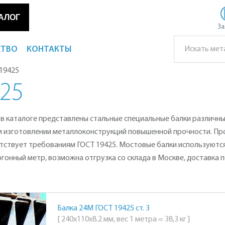
АЛОГ
За
СТВО
КОНТАКТЫ
 19425
25
- в каталоге представлены стальные специальные балки различн
ри изготовлении металлоконструкций повышенной прочности. Пр
етствует требованиям ГОСТ 19425. Мостовые балки используются
огонный метр, возможна отгрузка со склада в Москве, доставка 
Балка 24М ГОСТ 19425 ст. 3
[ 240х110х8.2 мм, вес 1 метра = 38,3 кг ]