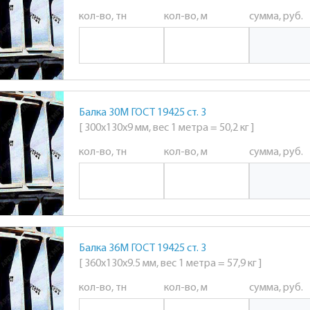
кол-во, тн
кол-во, м
сумма, руб.
Балка 30М ГОСТ 19425 ст. 3
[ 300х130х9 мм, вес 1 метра = 50,2 кг ]
кол-во, тн
кол-во, м
сумма, руб.
Балка 36М ГОСТ 19425 ст. 3
[ 360х130х9.5 мм, вес 1 метра = 57,9 кг ]
кол-во, тн
кол-во, м
сумма, руб.