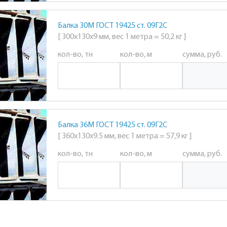
Балка 30М ГОСТ 19425 ст. 09Г2С
[ 300х130х9 мм, вес 1 метра = 50,2 кг ]
кол-во, тн
кол-во, м
сумма, руб.
Балка 36М ГОСТ 19425 ст. 09Г2С
[ 360х130х9.5 мм, вес 1 метра = 57,9 кг ]
кол-во, тн
кол-во, м
сумма, руб.