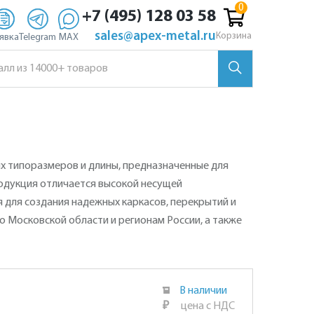
+7 (495) 128 03 58
sales@apex-metal.ru
Корзина
явка
Telegram
MAX
ых типоразмеров и длины, предназначенные для
одукция отличается высокой несущей
 для создания надежных каркасов, перекрытий и
по Московской области и регионам России, а также
В наличии
₽
цена с НДС