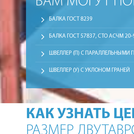
ВАМ МОГУТ П
БАЛКА ГОСТ 8239
БАЛКА ГОСТ 57837, СТО АСЧМ 20-
ШВЕЛЛЕР (П) С ПАРАЛЛЕЛЬНЫМИ 
ШВЕЛЛЕР (У) С УКЛОНОМ ГРАНЕЙ
КАК УЗНАТЬ Ц
РАЗМЕР ДВУТАВ