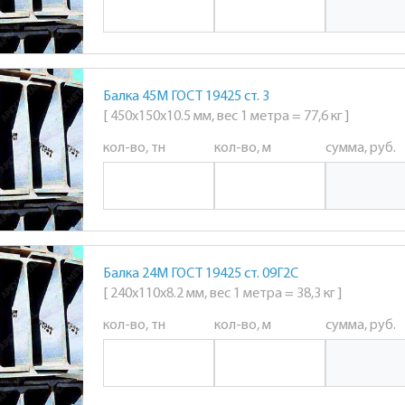
Балка 45М ГОСТ 19425 ст. 3
[ 450х150х10.5 мм, вес 1 метра = 77,6 кг ]
кол-во, тн
кол-во, м
сумма, руб.
Балка 24М ГОСТ 19425 ст. 09Г2С
[ 240х110х8.2 мм, вес 1 метра = 38,3 кг ]
кол-во, тн
кол-во, м
сумма, руб.