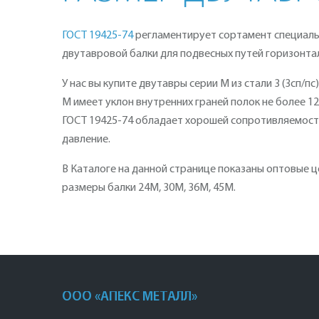
ГОСТ 19425-74
регламентирует сортамент специаль
двутавровой балки для подвесных путей горизонта
У нас вы купите двутавры серии М из стали 3 (3сп/пс
М имеет уклон внутренних граней полок не более 12
ГОСТ 19425-74 обладает хорошей сопротивляемость
давление.
В Каталоге на данной странице показаны оптовые це
размеры балки 24М, 30М, 36М, 45М.
ООО «АПЕКС МЕТАЛЛ»