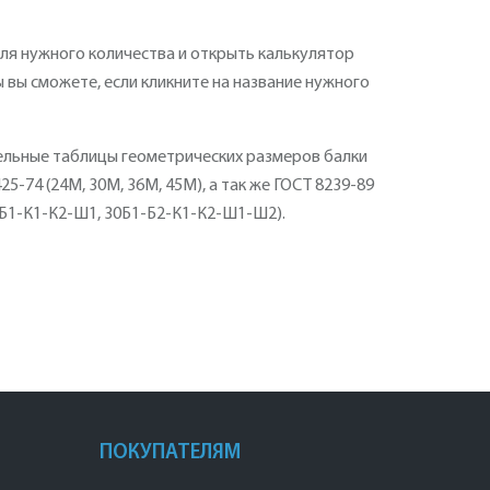
для нужного количества и открыть калькулятор
ы вы сможете, если кликните на название нужного
ельные таблицы геометрических размеров балки
9425-74 (24М, 30М, 36М, 45М), а так же ГОСТ 8239-89
20Б1-К1-К2-Ш1, 30Б1-Б2-К1-К2-Ш1-Ш2).
ПОКУПАТЕЛЯМ