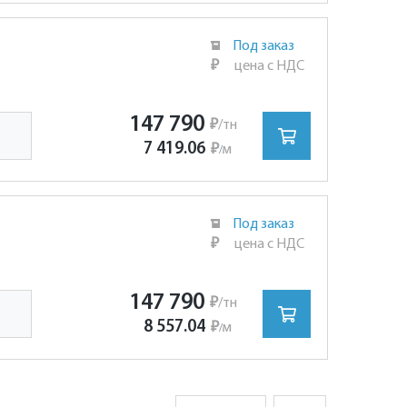
Под заказ
₽
цена с НДС
147 790
₽
/тн
7 419.06
₽
м
/
Под заказ
₽
цена с НДС
147 790
₽
/тн
8 557.04
₽
м
/