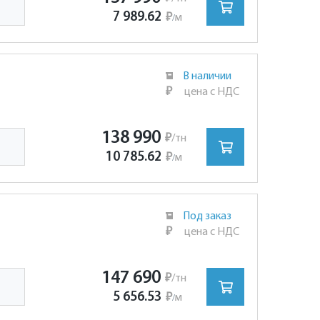
7 989.62
₽
м
/
В наличии
₽
цена с НДС
138 990
₽
/тн
10 785.62
₽
м
/
Под заказ
₽
цена с НДС
147 690
₽
/тн
5 656.53
₽
м
/