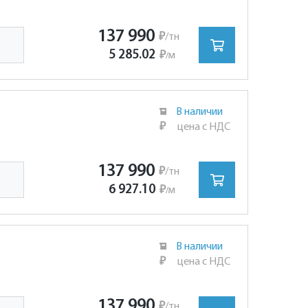
137 990
₽
/тн
5 285.02
₽
м
/
В наличии
₽
цена с НДС
137 990
₽
/тн
6 927.10
₽
м
/
В наличии
₽
цена с НДС
137 990
₽
/тн