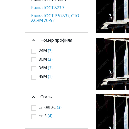
Балка ГОСТ 19425
Балка ГОСТ 8239
Балка ГОСТ Р 57837, СТО
АСЧМ 20-93
Номер профиля
24М
(2)
30М
(2)
36М
(2)
45М
(1)
Сталь
ст. 09Г2С
(3)
ст. 3
(4)