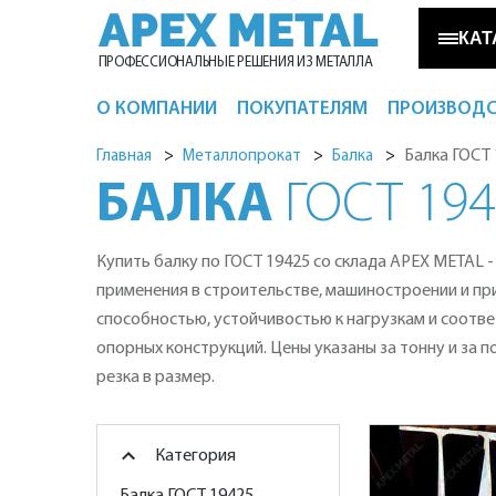
APEX METAL
КАТ
ПРОФЕССИОНАЛЬНЫЕ РЕШЕНИЯ ИЗ МЕТАЛЛА
О КОМПАНИИ
ПОКУПАТЕЛЯМ
ПРОИЗВОД
Металлопрокат
Балка ГОСТ
Главная
Металлопрокат
Балка
БАЛКА
ГОСТ 194
Нержавеющая сталь
Купить балку по ГОСТ 19425 со склада APEX METAL 
Светильники из металла
применения в строительстве, машиностроении и п
способностью, устойчивостью к нагрузкам и соотв
опорных конструкций. Цены указаны за тонну и за п
резка в размер.
Категория