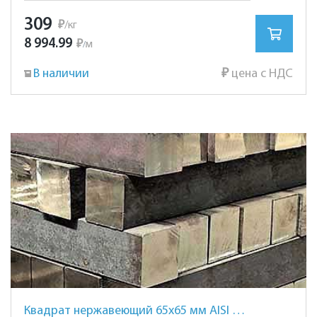
309
₽
/кг
8 994.99
₽
м
/
В наличии
₽
цена с НДС
Квадрат нержавеющий 65х65 мм AISI 304 сталь 08Х18Н10