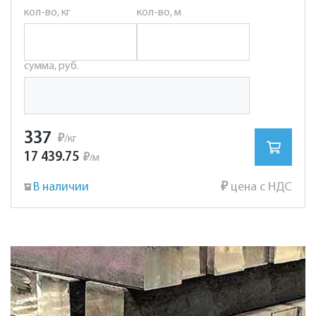
кол-во, кг
кол-во, м
сумма, руб.
337
₽
/кг
17 439.75
₽
м
/
В наличии
₽
цена с НДС