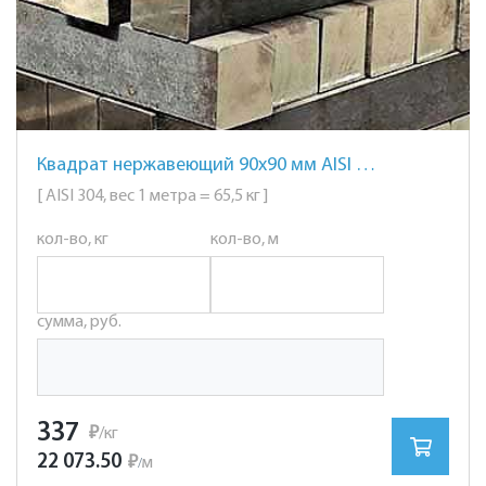
Квадрат нержавеющий 90х90 мм AISI 304 сталь 08Х18Н10
[ AISI 304, вес 1 метра = 65,5 кг ]
кол-во, кг
кол-во, м
сумма, руб.
337
₽
/кг
22 073.50
₽
м
/