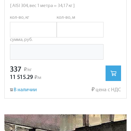
[ AISI 304, вес 1 метра = 34,17 кг ]
кол-во, кг
кол-во, м
сумма, руб.
337
₽
/кг
11 515.29
₽
м
/
В наличии
₽
цена с НДС