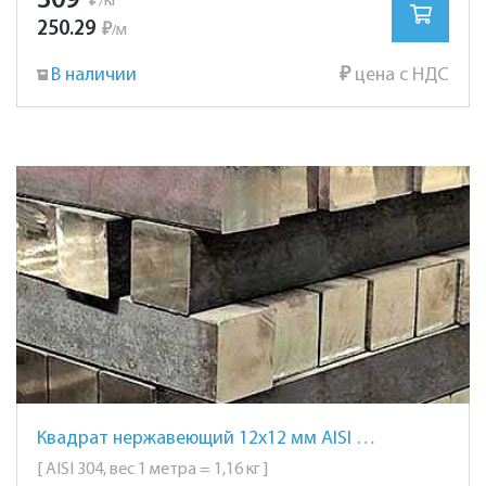
309
₽
/кг
250.29
₽
м
/
В наличии
₽
цена с НДС
Квадрат нержавеющий 12х12 мм AISI 304 сталь 08Х18Н10
[ AISI 304, вес 1 метра = 1,16 кг ]