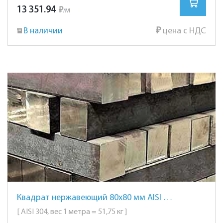
13 351.94
₽
м
/
В наличии
₽
цена с НДС
Квадрат нержавеющий 80х80 мм AISI 304 сталь 08Х18Н10
[ AISI 304, вес 1 метра = 51,75 кг ]