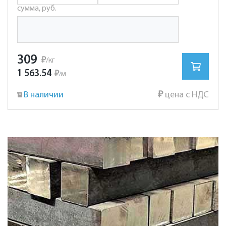
сумма, руб.
309
₽
/кг
1 563.54
₽
м
/
В наличии
₽
цена с НДС