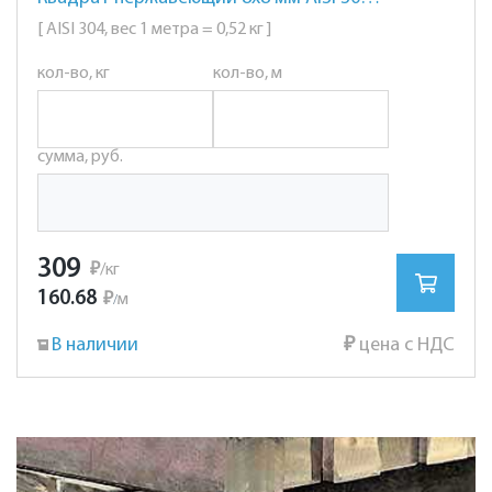
[ AISI 304, вес 1 метра = 0,52 кг ]
кол-во, кг
кол-во, м
сумма, руб.
309
₽
/кг
160.68
₽
м
/
В наличии
₽
цена с НДС