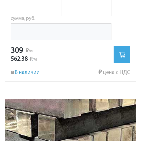
сумма, руб.
309
₽
/кг
562.38
₽
м
/
В наличии
₽
цена с НДС