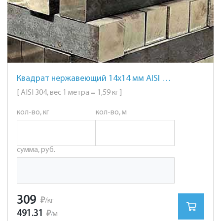
Квадрат нержавеющий 14х14 мм AISI 304 сталь 08Х18Н10
[ AISI 304, вес 1 метра = 1,59 кг ]
кол-во, кг
кол-во, м
сумма, руб.
309
₽
/кг
491.31
₽
м
/