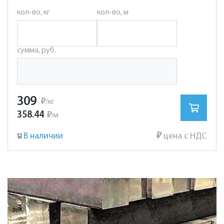
кол-во, кг
кол-во, м
сумма, руб.
309
₽
/кг
358.44
₽
м
/
В наличии
₽
цена с НДС