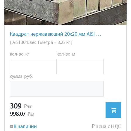
Квадрат нержавеющий 20х20 мм AISI 304 сталь 08Х18Н10
[ AISI 304, вес 1 метра = 3,23 кг ]
кол-во, кг
кол-во, м
сумма, руб.
309
₽
/кг
998.07
₽
м
/
В наличии
₽
цена с НДС