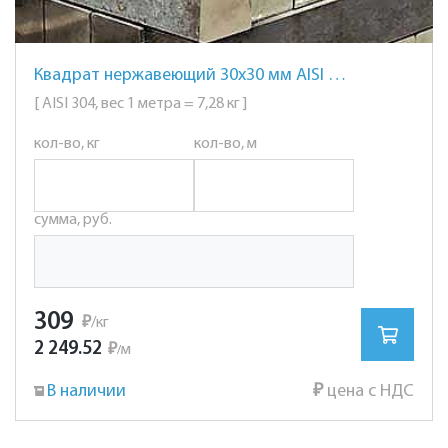
Квадрат нержавеющий 30х30 мм AISI 304 сталь 08Х18Н10
[ AISI 304, вес 1 метра = 7,28 кг ]
кол-во, кг
кол-во, м
сумма, руб.
309
₽
/кг
2 249.52
₽
м
/
В наличии
₽
цена с НДС