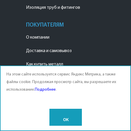
Изоляция труб и фитингов
ПОКУПАТЕЛЯМ
О компании
Доставка и самовывоз
Как купить металл
На этом сайте используется сервис Яндекс Метрика, а также
Наши реквизиты
файлы cookie. Продолжая просмотр сайта, вы разрешаете их
использование.
Подробнее
.
Договор продажи
Оплата продукции
OK