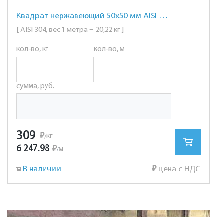
Квадрат нержавеющий 50х50 мм AISI 304 сталь 08Х18Н10
[ AISI 304, вес 1 метра = 20,22 кг ]
кол-во, кг
кол-во, м
сумма, руб.
309
₽
/кг
6 247.98
₽
м
/
В наличии
₽
цена с НДС