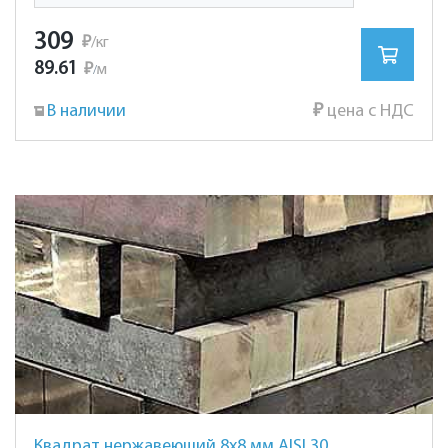
309
₽
/кг
89.61
₽
м
/
В наличии
₽
цена с НДС
Квадрат нержавеющий 8х8 мм AISI 304 сталь 08Х18Н10