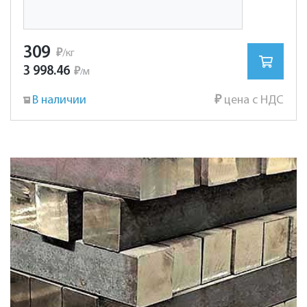
309
₽
/кг
3 998.46
₽
м
/
В наличии
₽
цена с НДС