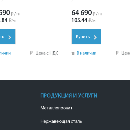
690
64 690
₽
/
тн
₽
/
тн
.84
105.44
₽
/
м
₽
/
м
ть
Купить
личии
₽
Цена с НДС
В наличии
₽
Цен
ПРОДУКЦИЯ И УСЛУГИ
Металлопрокат
Нержавеющая сталь