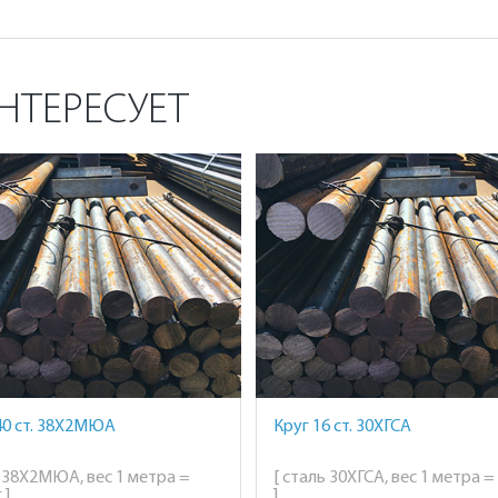
НТЕРЕСУЕТ
40 ст. 38Х2МЮА
Круг 16 ст. 30ХГСА
ь 38Х2МЮА, вес 1 метра =
[ сталь 30ХГСА, вес 1 метра = 
 ]
]