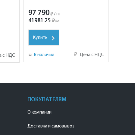
97 790
₽
/
тн
41981.25
₽
/
м
Купить
В наличии
₽
Цена с НДС
а с НДС
ПОКУПАТЕЛЯМ
О компании
Доставка и самовывоз