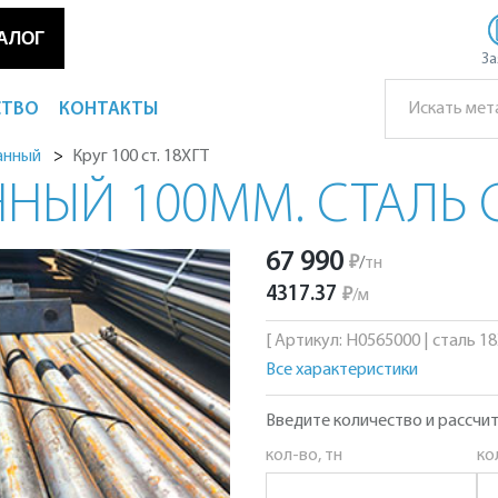
АЛОГ
За
СТВО
КОНТАКТЫ
Круг 100 ст. 18ХГТ
анный
НЫЙ 100ММ. СТАЛЬ 
67 990
₽
/
тн
4317.37
₽
/
м
[ Артикул: Н0565000 | сталь 18Х
Все характеристики
Введите количество и рассчит
кол-во, тн
ко