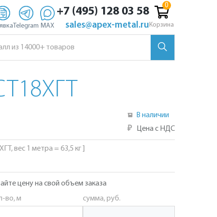
+7 (495) 128 03 58
sales@apex-metal.ru
Корзина
явка
Telegram
MAX
СТ18ХГТ
В наличии
₽
Цена с НДС
ГТ, вес 1 метра = 63,5 кг ]
айте цену на свой объем заказа
л-во, м
сумма, руб.