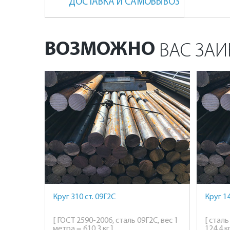
ДОСТАВКА И САМОВЫВОЗ
ВОЗМОЖНО
ВАС ЗАИ
Круг 310 ст. 09Г2С
Круг 1
[ ГОСТ 2590-2006, сталь 09Г2С, вес 1
[ стал
метра = 610,3 кг ]
124,4 кг