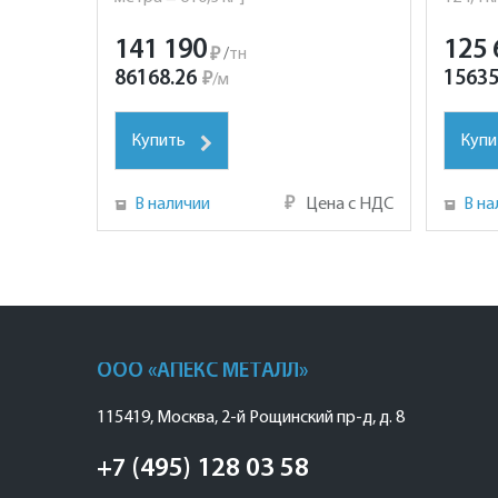
141 190
125 
₽
/
тн
86168.26
15635
₽
/
м
Купить
Купи
В наличии
₽
Цена с НДС
В на
ООО «АПЕКС МЕТАЛЛ»
115419
,
Москва
,
2-й Рощинский пр-д, д. 8
+7 (495) 128 03 58