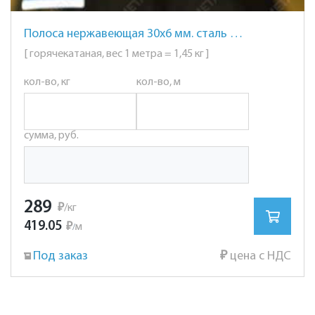
Полоса нержавеющая 30х6 мм. сталь AISI 304 (08Х18Н10)
[ горячекатаная, вес 1 метра = 1,45 кг ]
кол-во, кг
кол-во, м
сумма, руб.
289
₽
/кг
419.05
₽
м
/
Под заказ
₽
цена с НДС