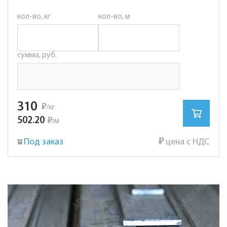
кол-во, кг
кол-во, м
сумма, руб.
310
₽
/кг
502.20
₽
м
/
Под заказ
₽
цена с НДС