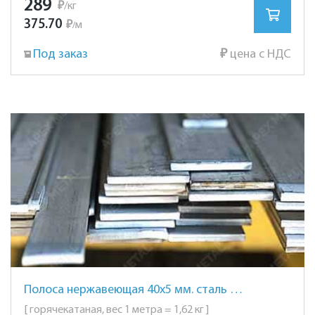
289
₽
/кг
375.70
₽
м
/
Под заказ
₽
цена с НДС
Полоса нержавеющая 40х5 мм. сталь AISI 304 (08Х18Н10)
[ горячекатаная, вес 1 метра = 1,62 кг ]