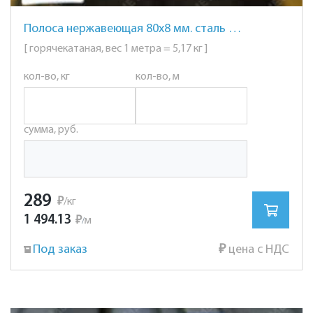
Полоса нержавеющая 80х8 мм. сталь AISI 304 (08Х18Н10)
[ горячекатаная, вес 1 метра = 5,17 кг ]
кол-во, кг
кол-во, м
сумма, руб.
289
₽
/кг
1 494.13
₽
м
/
Под заказ
₽
цена с НДС