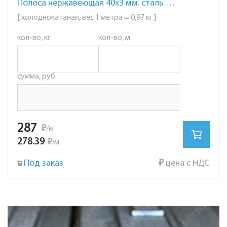
Полоса нержавеющая 40х3 мм. сталь AISI 304 (08Х18Н10)
[ холоднокатаная, вес 1 метра = 0,97 кг ]
кол-во, кг
кол-во, м
сумма, руб.
287
₽
/кг
278.39
₽
м
/
Под заказ
₽
цена с НДС