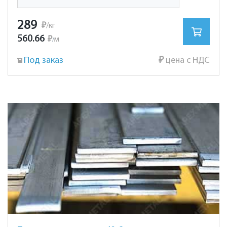
289
₽
/кг
560.66
₽
м
/
Под заказ
₽
цена с НДС