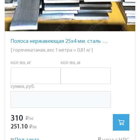
Полоса нержавеющая 25х4 мм. сталь AISI 304 (08Х18Н10)
[ горячекатаная, вес 1 метра = 0,81 кг ]
кол-во, кг
кол-во, м
сумма, руб.
310
₽
/кг
251.10
₽
м
/