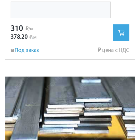
310
₽
/кг
378.20
₽
м
/
Под заказ
₽
цена с НДС