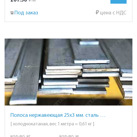
201.50
₽
м
/
Под заказ
₽
цена с НДС
Полоса нержавеющая 25х3 мм. сталь AISI 304 (08Х18Н10)
[ холоднокатаная, вес 1 метра = 0,61 кг ]
кол-во, кг
кол-во, м