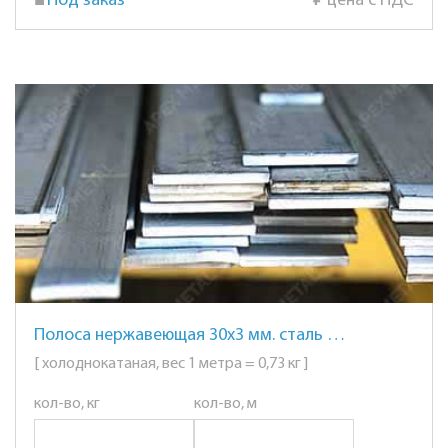
Под заказ
₽
цена с НДС
Полоса нержавеющая 30х3 мм. сталь AISI 304 (08Х18Н10)
[ холоднокатаная, вес 1 метра = 0,73 кг ]
кол-во, кг
кол-во, м