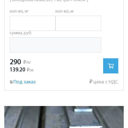
[ холоднокатаная, вес 1 метра = 0,48 кг ]
кол-во, кг
кол-во, м
сумма, руб.
290
₽
/кг
139.20
₽
м
/
Под заказ
₽
цена с НДС