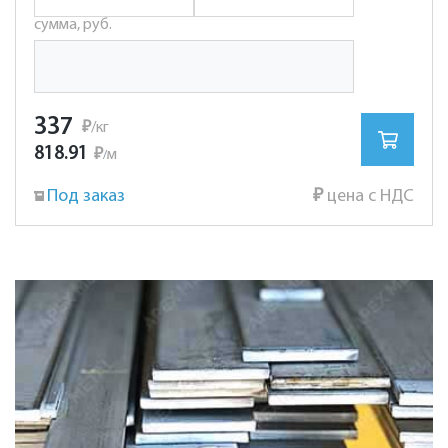
сумма, руб.
337
₽
/кг
818.91
₽
м
/
Под заказ
₽
цена с НДС