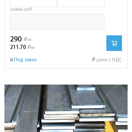
сумма, руб.
290
₽
/кг
211.70
₽
м
/
Под заказ
₽
цена с НДС