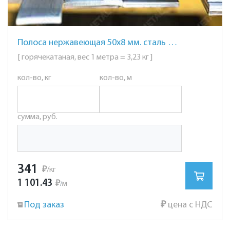
Полоса нержавеющая 50х8 мм. сталь AISI 304 (08Х18Н10)
[ горячекатаная, вес 1 метра = 3,23 кг ]
кол-во, кг
кол-во, м
сумма, руб.
341
₽
/кг
1 101.43
₽
м
/
Под заказ
₽
цена с НДС