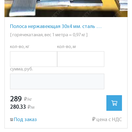
Полоса нержавеющая 30х4 мм. сталь AISI 304 (08Х18Н10)
[ горячекатаная, вес 1 метра = 0,97 кг ]
кол-во, кг
кол-во, м
сумма, руб.
289
₽
/кг
280.33
₽
м
/
Под заказ
₽
цена с НДС