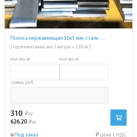
Полоса нержавеющая 50х5 мм. сталь AISI 304 (08Х18Н10)
[ горячекатаная, вес 1 метра = 2,02 кг ]
кол-во, кг
кол-во, м
сумма, руб.
310
₽
/кг
626.20
₽
м
/
Под заказ
₽
цена с НДС