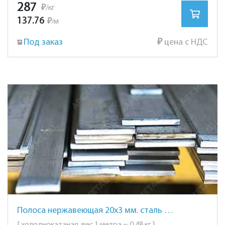
287
₽
/кг
137.76
₽
м
/
Под заказ
₽
цена с НДС
Полоса нержавеющая 20х3 мм. сталь AISI 304 (08Х18Н10)