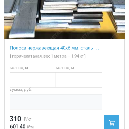
Полоса нержавеющая 40х6 мм. сталь AISI 304 (08Х18Н10)
[ горячекатаная, вес 1 метра = 1,94 кг ]
кол-во, кг
кол-во, м
сумма, руб.
310
₽
/кг
601.40
₽
м
/