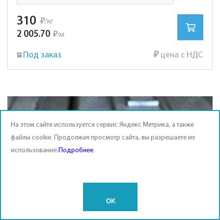
310
₽
/кг
2 005.70
₽
м
/
Под заказ
₽
цена с НДС
На этом сайте используется сервис Яндекс Метрика, а также
файлы cookie. Продолжая просмотр сайта, вы разрешаете их
использование.
Подробнее
.
OK
Полоса нержавеющая 100х10 мм. сталь AISI 304 (08Х18Н10)