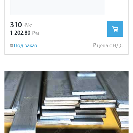
310
₽
/кг
1 202.80
₽
м
/
Под заказ
₽
цена с НДС