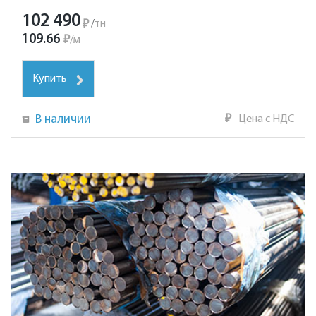
102 490
₽
/
тн
109.66
₽
/
м
Купить
В наличии
₽
Цена с НДС