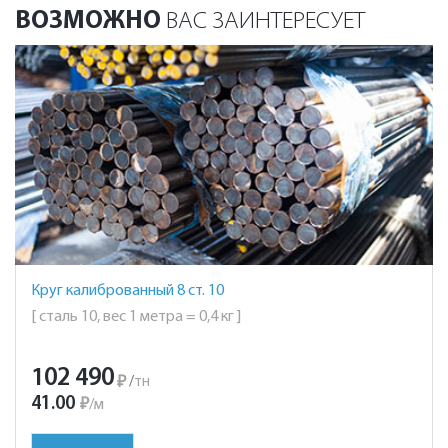
ВОЗМОЖНО
ВАС ЗАИНТЕРЕСУЕТ
Круг калиброванный 8 ст. 10
[ сталь 10, вес 1 метра = 0,4 кг ]
102 490
₽
/
тн
41.00
₽
/
м