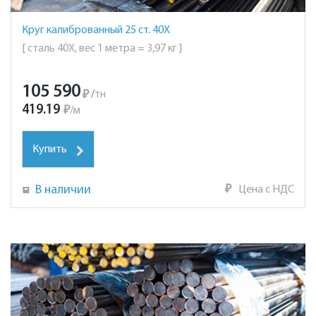
Круг калиброванный 25 ст. 40Х
[ сталь 40Х, вес 1 метра = 3,97 кг ]
105 590
₽
/
тн
419.19
₽
/
м
Купить
В наличии
₽
Цена с НДС