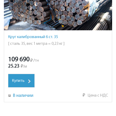
Круг калиброванный 6 ст. 35
[ сталь 35, вес 1 метра = 0,23 кг ]
109 690
₽
/
тн
25.23
₽
/
м
Купить
В наличии
₽
Цена с НДС