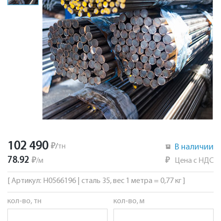
102 490
₽
/
тн
В наличии
78.92
₽
/
м
₽
Цена с НДС
[ Артикул: Н0566196 | сталь 35, вес 1 метра = 0,77 кг ]
кол-во, тн
кол-во, м