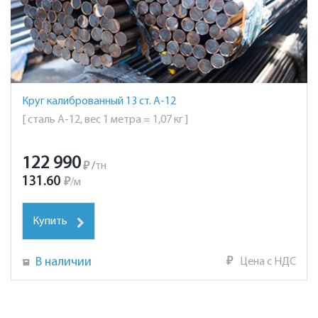
Круг калиброванный 13 ст. А-12
[ сталь А-12, вес 1 метра = 1,07 кг ]
122 990
₽
/
тн
131.60
₽
/
м
Купить
В наличии
₽
Цена с НДС