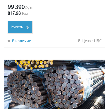
99 390
₽
/
тн
817.98
₽
/
м
Купить
В наличии
₽
Цена с НДС