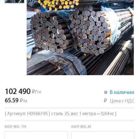
102 490
₽
/
тн
В наличии
65.59
₽
/
м
₽
Цена с НДС
[ Артикул: Н0566195 | сталь 35, вес 1 метра = 0,64 кг ]
кол-во, тн
кол-во, м