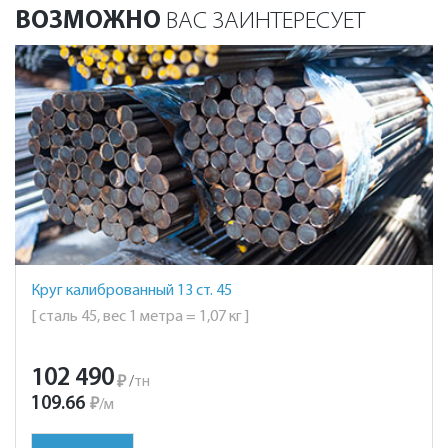
ВОЗМОЖНО
ВАС ЗАИНТЕРЕСУЕТ
Круг калиброванный 13 ст. 45
[ сталь 45, вес 1 метра = 1,07 кг ]
102 490
₽
/
тн
109.66
₽
/
м