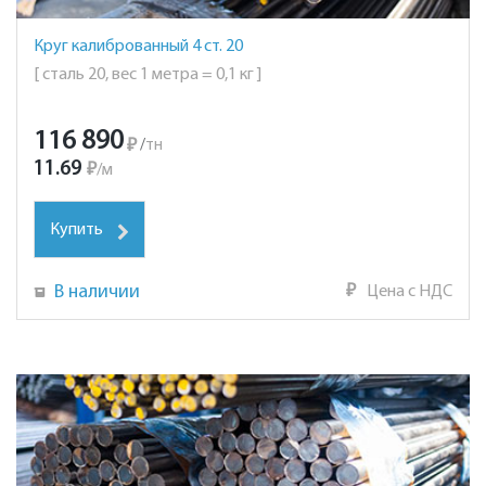
Круг калиброванный 4 ст. 20
[ сталь 20, вес 1 метра = 0,1 кг ]
116 890
₽
/
тн
11.69
₽
/
м
Купить
В наличии
₽
Цена с НДС