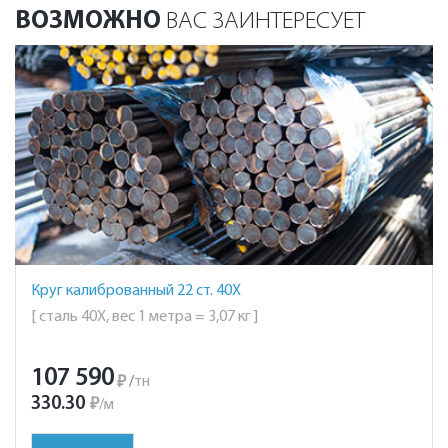
ВОЗМОЖНО
ВАС ЗАИНТЕРЕСУЕТ
Круг калиброванный 22 ст. 40Х
[ сталь 40Х, вес 1 метра = 3,07 кг ]
107 590
₽
/
тн
330.30
₽
/
м