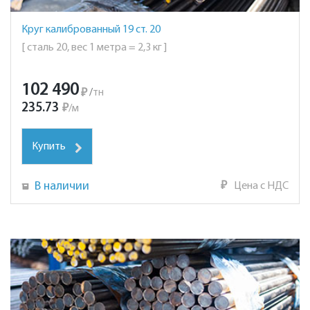
Круг калиброванный 19 ст. 20
[ сталь 20, вес 1 метра = 2,3 кг ]
102 490
₽
/
тн
235.73
₽
/
м
Купить
В наличии
₽
Цена с НДС