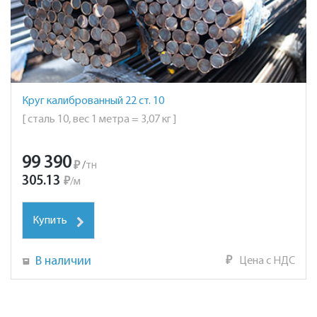
Круг калиброванный 22 ст. 10
[ сталь 10, вес 1 метра = 3,07 кг ]
99 390
₽
/
тн
305.13
₽
/
м
Купить
В наличии
₽
Цена с НДС