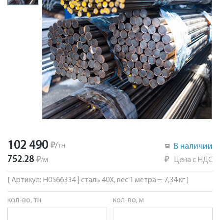
102 490
₽
/
тн
В наличии
752.28
₽
/
м
₽
Цена с НДС
[ Артикул: Н0566334 | сталь 40Х, вес 1 метра = 7,34 кг ]
кол-во, тн
кол-во, м