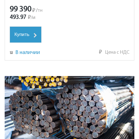
99 390
₽
/
тн
493.97
₽
/
м
Купить
В наличии
₽
Цена с НДС