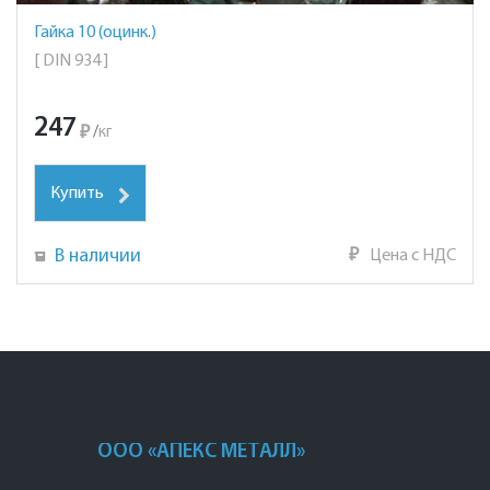
Гайка 10 (оцинк.)
[ DIN 934 ]
247
₽
/
кг
Купить
В наличии
₽
Цена с НДС
ООО «АПЕКС МЕТАЛЛ»