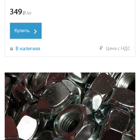
349
₽
/
кг
Купить
В наличии
₽
Цена с НДС