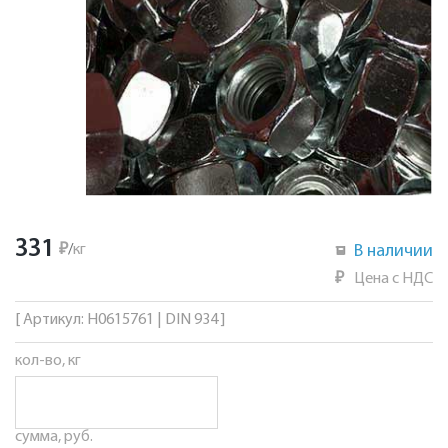
331
₽
/
кг
В наличии
₽
Цена с НДС
[ Артикул: Н0615761 | DIN 934 ]
кол-во, кг
сумма, руб.