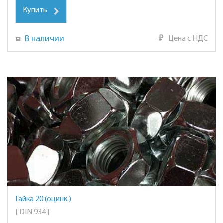
Купить
В наличии
₽
Цена с НДС
Гайка 20 (оцинк.)
[ DIN 934 ]