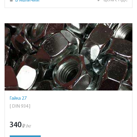
В наличии
₽
Цена с НДС
Гайка 27
[ DIN 934 ]
340
₽
/
кг