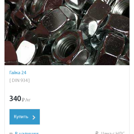
Гайка 24
[ DIN 934 ]
340
₽
/
кг
Купить