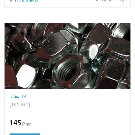
Под заказ
₽
Цена с НДС
Гайка 14
[ DIN 934 ]
145
₽
/
кг