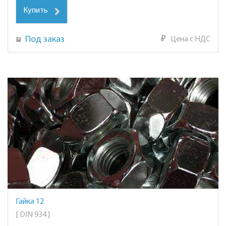
Купить
Под заказ
₽
Цена с НДС
Гайка 12
[ DIN 934 ]