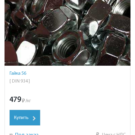
Гайка 56
[ DIN 934 ]
479
₽
/
кг
Купить