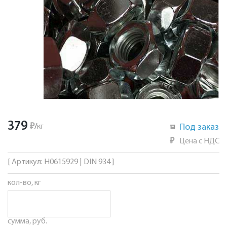
379
₽
/
кг
Под заказ
₽
Цена с НДС
[ Артикул: Н0615929 | DIN 934 ]
кол-во, кг
сумма, руб.