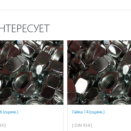
НТЕРЕСУЕТ
6 (оцинк.)
Гайка 14 (оцинк.)
4 ]
[ DIN 934 ]