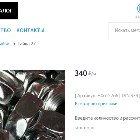
АЛОГ
За
СТВО
КОНТАКТЫ
Гайка 27
Гайки
340
₽
/
кг
[ Артикул: Н0615766 | DIN 934 
Все характеристики
Введите количество и рассчит
кол-во, кг