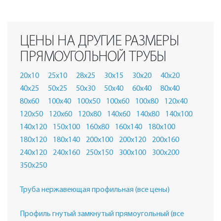
ЦЕНЫ НА ДРУГИЕ РАЗМЕРЫ
ПРЯМОУГОЛЬНОЙ ТРУБЫ
20х10
25х10
28х25
30х15
30х20
40х20
40х25
50х25
50х30
50х40
60х40
80х40
80х60
100х40
100х50
100х60
100х80
120х40
120х50
120х60
120х80
140х60
140х80
140х100
140х120
150х100
160х80
160х140
180х100
180х120
180х140
200х100
200х120
200х160
240х120
240х160
250х150
300х100
300х200
350х250
Труба нержавеющая профильная (все цены)
Профиль гнутый замкнутый прямоугольный (все