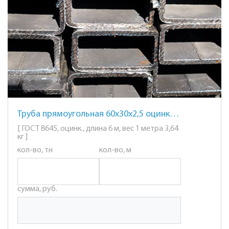
Труба прямоугольная 60х30х2,5 оцинкованная
[ ГОСТ 8645, оцинк., длина 6 м, вес 1 метра 3,64
кг ]
кол-во, тн
кол-во, м
сумма, руб.