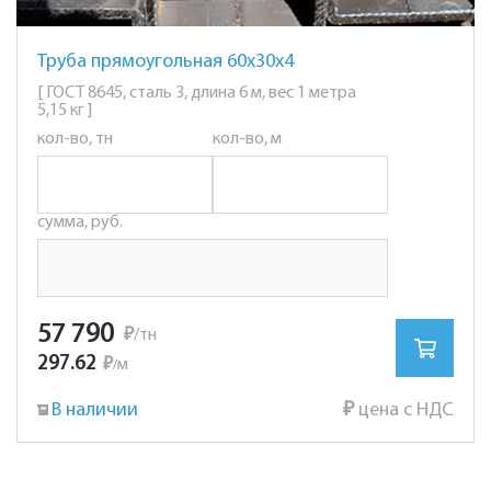
Труба прямоугольная 60х30х4
[ ГОСТ 8645, сталь 3, длина 6 м, вес 1 метра
5,15 кг ]
кол-во, тн
кол-во, м
сумма, руб.
57 790
₽
/тн
297.62
₽
м
/
В наличии
₽
цена с НДС