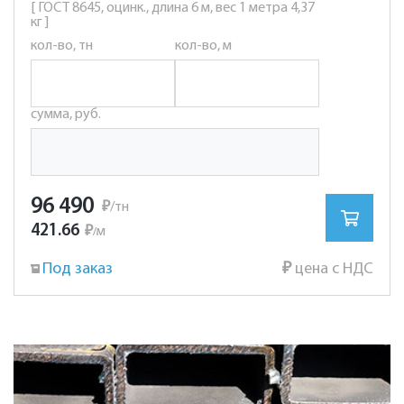
[ ГОСТ 8645, оцинк., длина 6 м, вес 1 метра 4,37
кг ]
кол-во, тн
кол-во, м
сумма, руб.
96 490
₽
/тн
421.66
₽
м
/
Под заказ
₽
цена с НДС