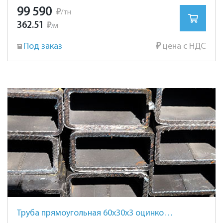
99 590
₽
/тн
362.51
₽
м
/
Под заказ
₽
цена с НДС
Труба прямоугольная 60х30х3 оцинкованная