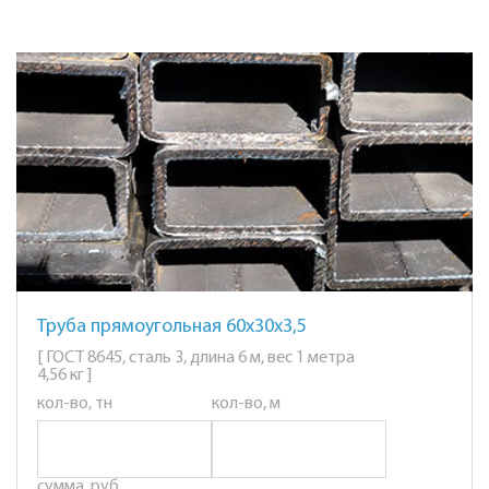
Труба прямоугольная 60х30х3,5
[ ГОСТ 8645, сталь 3, длина 6 м, вес 1 метра
4,56 кг ]
кол-во, тн
кол-во, м
сумма, руб.