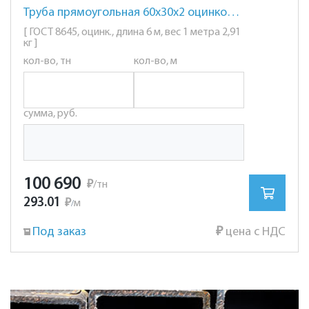
Труба прямоугольная 60х30х2 оцинкованная
[ ГОСТ 8645, оцинк., длина 6 м, вес 1 метра 2,91
кг ]
кол-во, тн
кол-во, м
сумма, руб.
100 690
₽
/тн
293.01
₽
м
/
Под заказ
₽
цена с НДС