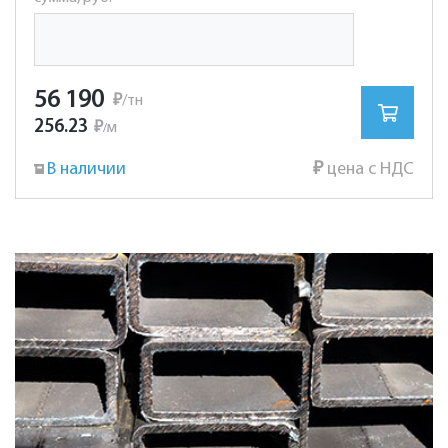
56 190
₽
/тн
256.23
₽
м
/
В наличии
₽
цена с НДС