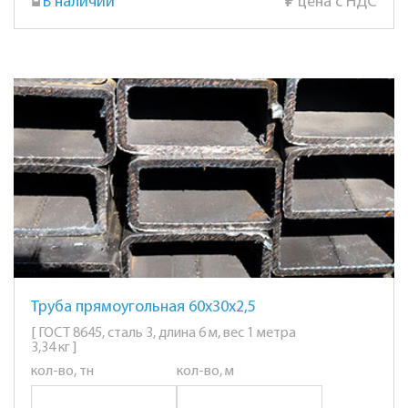
В наличии
₽
цена с НДС
Труба прямоугольная 60х30х2,5
[ ГОСТ 8645, сталь 3, длина 6 м, вес 1 метра
3,34 кг ]
кол-во, тн
кол-во, м