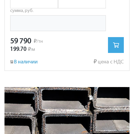
сумма, руб.
59 790
₽
/тн
199.70
₽
м
/
В наличии
₽
цена с НДС