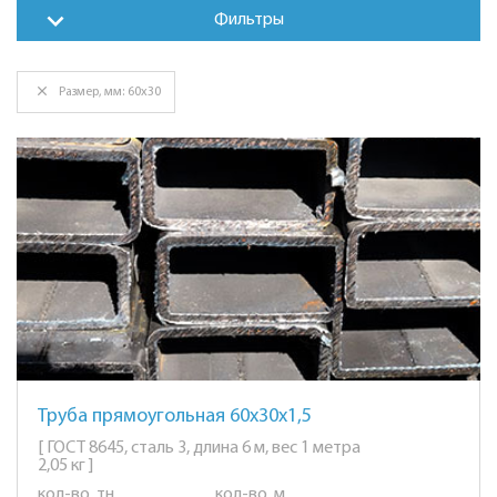
Фильтры
Размер, мм: 60х30
Труба прямоугольная 60х30х1,5
[ ГОСТ 8645, сталь 3, длина 6 м, вес 1 метра
2,05 кг ]
кол-во, тн
кол-во, м