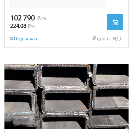
102 790
₽
/тн
224.08
₽
м
/
Под заказ
₽
цена с НДС