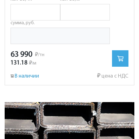
сумма, руб.
63 990
₽
/тн
131.18
₽
м
/
В наличии
₽
цена с НДС