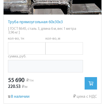
Труба прямоугольная 60х30х3
[ ГОСТ 8645, сталь 3, длина 6 м, вес 1 метра
3,96 кг ]
кол-во, тн
кол-во, м
сумма, руб.
55 690
₽
/тн
220.53
₽
м
/
В наличии
₽
цена с НДС