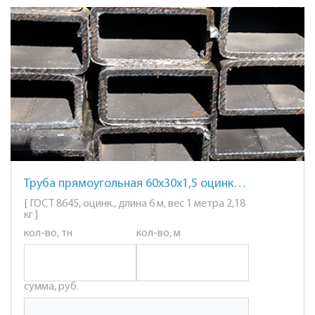
Труба прямоугольная 60х30х1,5 оцинкованная
[ ГОСТ 8645, оцинк., длина 6 м, вес 1 метра 2,18
кг ]
кол-во, тн
кол-во, м
сумма, руб.