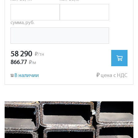
сумма, руб.
58 290
₽
/тн
866.77
₽
м
/
В наличии
₽
цена с НДС