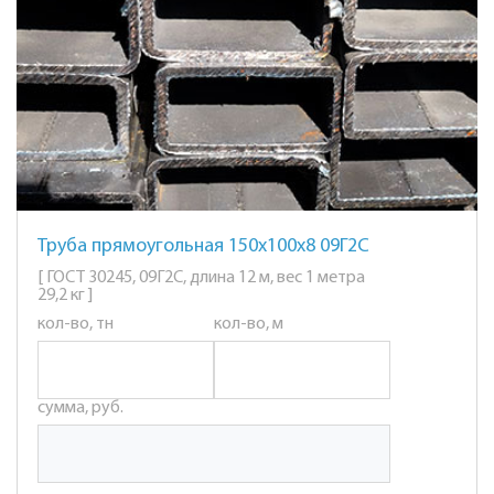
Труба прямоугольная 150х100х8 09Г2С
[ ГОСТ 30245, 09Г2С, длина 12 м, вес 1 метра
29,2 кг ]
кол-во, тн
кол-во, м
сумма, руб.