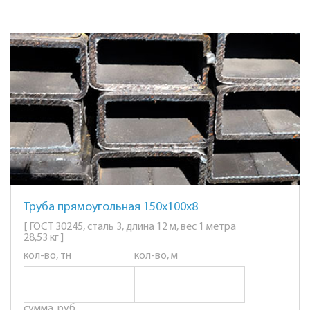
Труба прямоугольная 150х100х8
[ ГОСТ 30245, сталь 3, длина 12 м, вес 1 метра
28,53 кг ]
кол-во, тн
кол-во, м
сумма, руб.