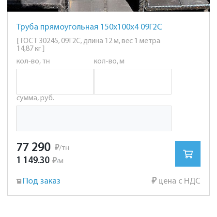
Труба прямоугольная 150х100х4 09Г2С
[ ГОСТ 30245, 09Г2С, длина 12 м, вес 1 метра
14,87 кг ]
кол-во, тн
кол-во, м
сумма, руб.
77 290
₽
/тн
1 149.30
₽
м
/
Под заказ
₽
цена с НДС