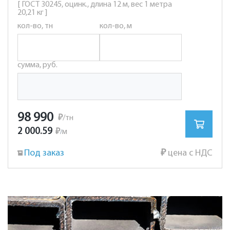
[ ГОСТ 30245, оцинк., длина 12 м, вес 1 метра
20,21 кг ]
кол-во, тн
кол-во, м
сумма, руб.
98 990
₽
/тн
2 000.59
₽
м
/
Под заказ
₽
цена с НДС