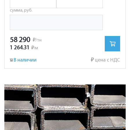
сумма, руб.
58 290
₽
/тн
1 264.31
₽
м
/
В наличии
₽
цена с НДС