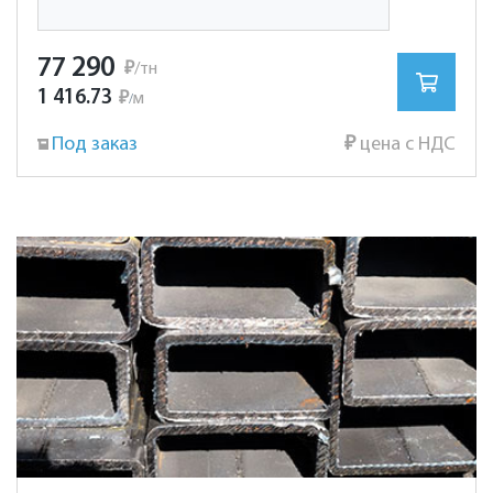
77 290
₽
/тн
1 416.73
₽
м
/
Под заказ
₽
цена с НДС