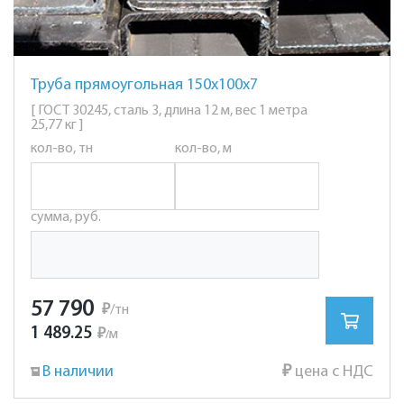
Труба прямоугольная 150х100х7
[ ГОСТ 30245, сталь 3, длина 12 м, вес 1 метра
25,77 кг ]
кол-во, тн
кол-во, м
сумма, руб.
57 790
₽
/тн
1 489.25
₽
м
/
В наличии
₽
цена с НДС