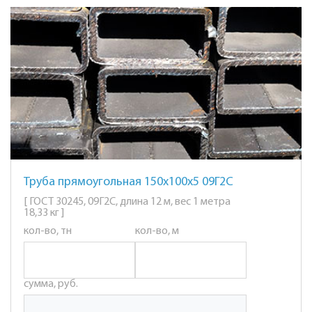
Труба прямоугольная 150х100х5 09Г2С
[ ГОСТ 30245, 09Г2С, длина 12 м, вес 1 метра
18,33 кг ]
кол-во, тн
кол-во, м
сумма, руб.