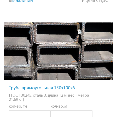
В наличии
₽
цена с НДС
Труба прямоугольная 150х100х6
[ ГОСТ 30245, сталь 3, длина 12 м, вес 1 метра
21,69 кг ]
кол-во, тн
кол-во, м