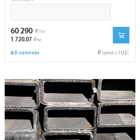
60 290
₽
/тн
1 720.07
₽
м
/
В наличии
₽
цена с НДС