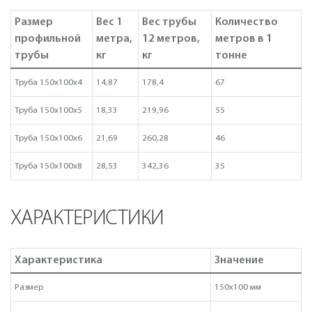
Размер
Вес 1
Вес трубы
Количество
профильной
метра,
12 метров,
метров в 1
трубы
кг
кг
тонне
Труба 150х100х4
14,87
178,4
67
Труба 150х100х5
18,33
219,96
55
Труба 150х100х6
21,69
260,28
46
Труба 150х100х8
28,53
342,36
35
ХАРАКТЕРИСТИКИ
Характеристика
Значение
Размер
150х100 мм