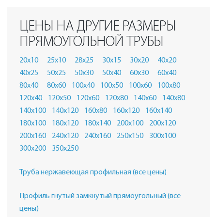
ЦЕНЫ НА ДРУГИЕ РАЗМЕРЫ
ПРЯМОУГОЛЬНОЙ ТРУБЫ
20х10
25х10
28х25
30х15
30х20
40х20
40х25
50х25
50х30
50х40
60х30
60х40
80х40
80х60
100х40
100х50
100х60
100х80
120х40
120х50
120х60
120х80
140х60
140х80
140х100
140х120
160х80
160х120
160х140
180х100
180х120
180х140
200х100
200х120
200х160
240х120
240х160
250х150
300х100
300х200
350х250
Труба нержавеющая профильная (все цены)
Профиль гнутый замкнутый прямоугольный (все
цены)