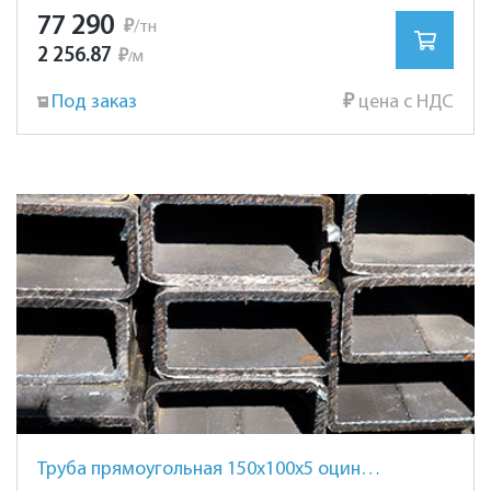
77 290
₽
/тн
2 256.87
₽
м
/
Под заказ
₽
цена с НДС
Труба прямоугольная 150х100х5 оцинкованная