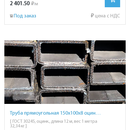
2 401.50
₽
м
/
Под заказ
₽
цена с НДС
Труба прямоугольная 150х100х8 оцинкованная
[ ГОСТ 30245, оцинк., длина 12 м, вес 1 метра
32,34 кг ]