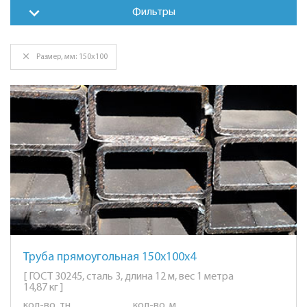
Фильтры
Размер, мм: 150х100
Труба прямоугольная 150х100х4
[ ГОСТ 30245, сталь 3, длина 12 м, вес 1 метра
14,87 кг ]
кол-во, тн
кол-во, м