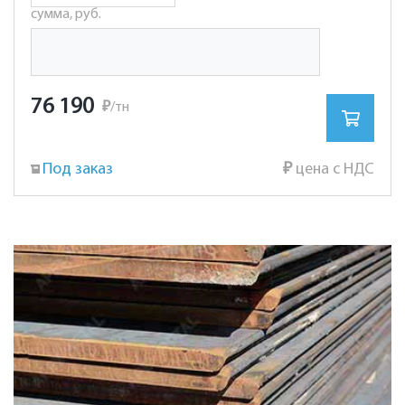
сумма, руб.
76 190
₽
/тн
Под заказ
₽
цена с НДС