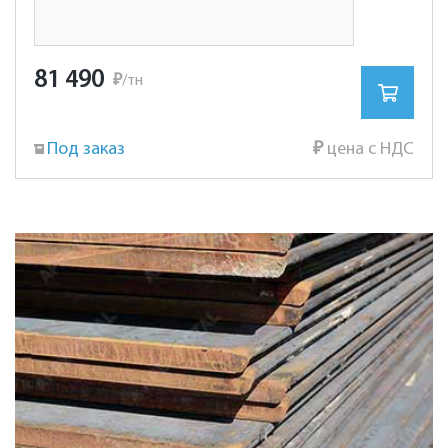
81 490
₽
/тн
Под заказ
₽
цена с НДС