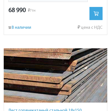
68 990
₽
/тн
В наличии
₽
цена с НДС
Лист горячекатаный стальной 18х1500х6000мм. ст. 10ХСНД