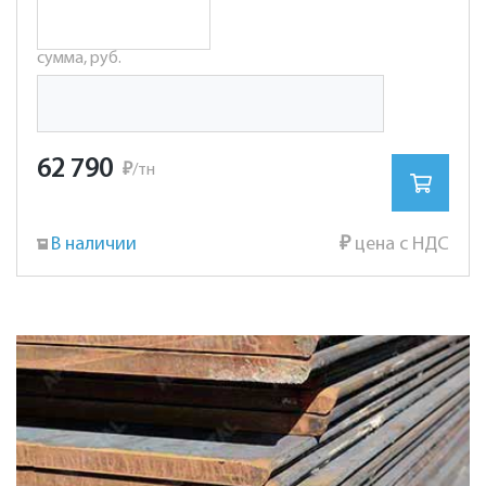
сумма, руб.
62 790
₽
/тн
В наличии
₽
цена с НДС