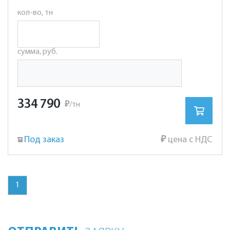
кол-во, тн
сумма, руб.
334 790
₽
/тн
Под заказ
₽
цена с НДС
1