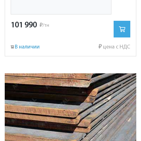
101 990
₽
/тн
В наличии
₽
цена с НДС