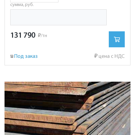
сумма, руб.
131 790
₽
/тн
Под заказ
₽
цена с НДС