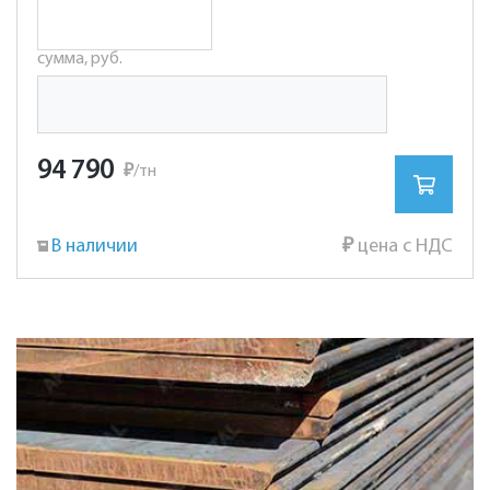
сумма, руб.
94 790
₽
/тн
В наличии
₽
цена с НДС