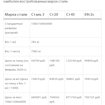
наиболее востребованных марок стали.
Марка стали
Сталь 3
Ст20
Ст45
09г2с
Стандартные
100х1500х6000
размеры
(раскрой)
Вес 1 м2
785 кг
Вес 1 листа
7065 кг
Цена за тонну (по
94790 руб.
108190
123390 руб.
99890 руб.
состоянию на
руб.
февраль 2026 г.)
Цена за м2 (Цена
74410 руб.
84929 руб.
96861 руб.
78414 руб.
за тонну х Вес 1
м2 / 1000)
Цена за лист
669691 руб.
764362
871750 руб.
705723 руб.
100х1500х6000
руб.