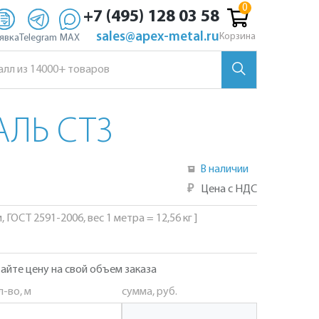
+7 (495) 128 03 58
sales@apex-metal.ru
Корзина
явка
Telegram
MAX
АЛЬ СТ3
В наличии
₽
Цена с НДС
, ГОСТ 2591-2006, вес 1 метра = 12,56 кг ]
айте цену на свой объем заказа
л-во, м
сумма, руб.