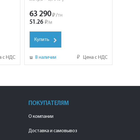
63 290
₽
/
тн
51.26
₽
/
м
Купить
а с НДС
В наличии
₽
Цена с НДС
ПОКУПАТЕЛЯМ
О компании
Доставка и самовывоз