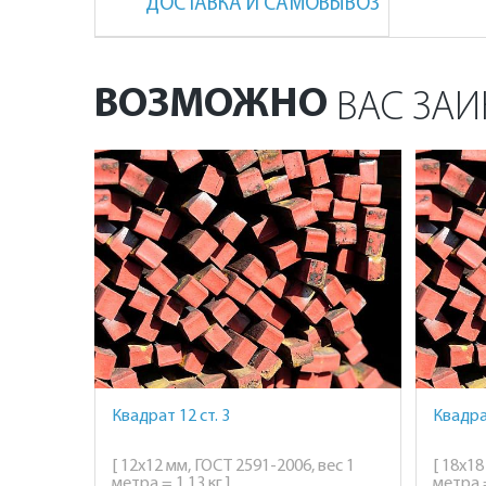
ДОСТАВКА И САМОВЫВОЗ
ВОЗМОЖНО
ВАС ЗАИ
Квадрат 12 ст. 3
Квадрат
[ 12х12 мм, ГОСТ 2591-2006, вес 1
[ 18х18
метра = 1,13 кг ]
метра =