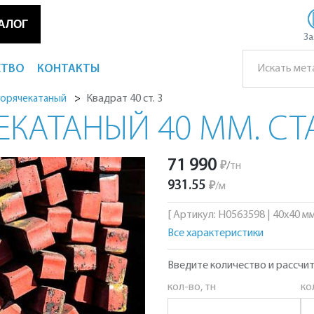
АЛОГ
За
СТВО
КОНТАКТЫ
Квадрат 40 ст. 3
горячекатаный
ЕКАТАНЫЙ 40 ММ. СТ
71 990
₽
/
тн
931.55
₽
/
м
[ Артикул: Н0563598 | 40х40 мм
Все характеристики
Введите количество и рассчит
кол-во, тн
ко