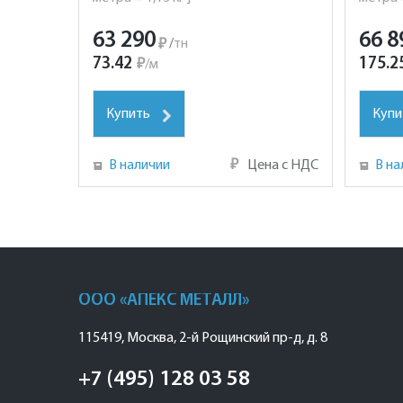
63 290
66 8
₽
/
тн
73.42
175.2
₽
/
м
Купить
Купи
В наличии
₽
Цена с НДС
В на
ООО «АПЕКС МЕТАЛЛ»
115419
,
Москва
,
2-й Рощинский пр-д, д. 8
+7 (495) 128 03 58