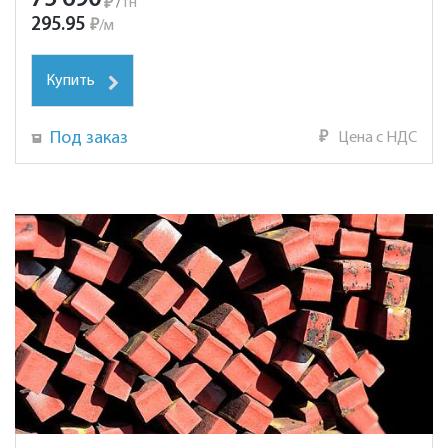
₽
/
тн
295.95
₽
/
м
Купить
Под заказ
₽
Цена с НДС