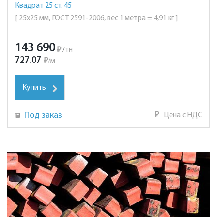
Квадрат 25 ст. 45
[ 25х25 мм, ГОСТ 2591-2006, вес 1 метра = 4,91 кг ]
143 690
₽
/
тн
727.07
₽
/
м
Купить
Под заказ
₽
Цена с НДС