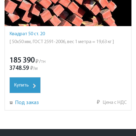
Квадрат 50 ст. 20
[ 50х50 мм, ГОСТ 2591-2006, вес 1 метра = 19,63 кг ]
185 390
₽
/
тн
3748.59
₽
/
м
Купить
Под заказ
₽
Цена с НДС