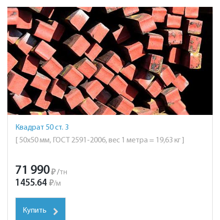
Квадрат 50 ст. 3
[ 50х50 мм, ГОСТ 2591-2006, вес 1 метра = 19,63 кг ]
71 990
₽
/
тн
1455.64
₽
/
м
Купить