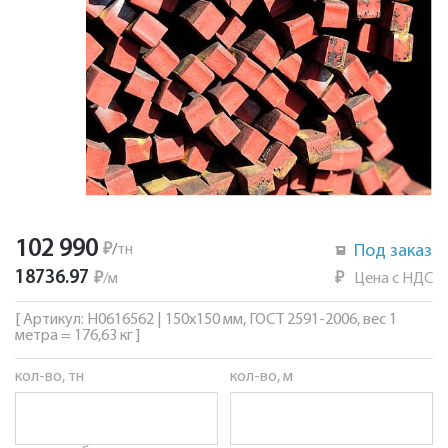
102 990
₽
/
тн
Под заказ
18736.97
₽
/
м
₽
Цена с НДС
[ Артикул: Н0616562 | 150х150 мм, ГОСТ 2591-2006, вес 1
метра = 176,63 кг ]
кол-во, тн
кол-во, м