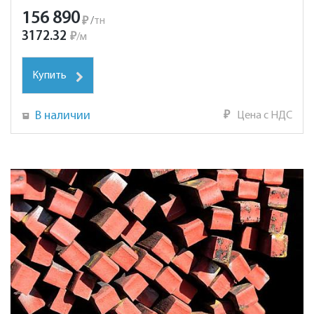
156 890
₽
/
тн
3172.32
₽
/
м
Купить
В наличии
₽
Цена с НДС