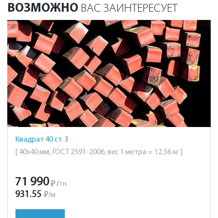
ВОЗМОЖНО
ВАС ЗАИНТЕРЕСУЕТ
Квадрат 40 ст. 3
[ 40х40 мм, ГОСТ 2591-2006, вес 1 метра = 12,56 кг ]
71 990
₽
/
тн
931.55
₽
/
м