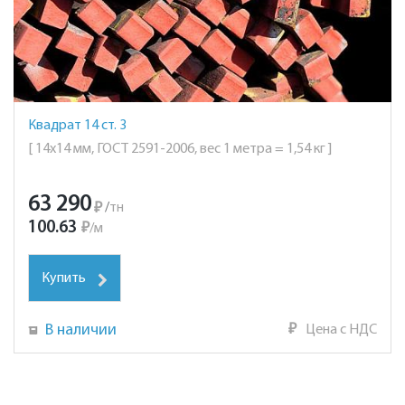
Квадрат 14 ст. 3
[ 14х14 мм, ГОСТ 2591-2006, вес 1 метра = 1,54 кг ]
63 290
₽
/
тн
100.63
₽
/
м
Купить
В наличии
₽
Цена с НДС