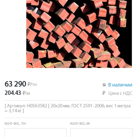
63 290
₽
/
тн
В наличии
204.43
₽
/
м
₽
Цена с НДС
[ Артикул: Н0563582 | 20х20 мм, ГОСТ 2591-2006, вес 1 метра
= 3,14 кг ]
кол-во, тн
кол-во, м