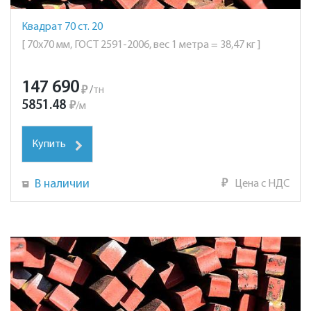
Квадрат 70 ст. 20
[ 70х70 мм, ГОСТ 2591-2006, вес 1 метра = 38,47 кг ]
147 690
₽
/
тн
5851.48
₽
/
м
Купить
В наличии
₽
Цена с НДС