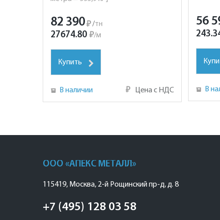
56 5
82 390
₽
/
тн
243.3
27674.80
₽
/
м
Купи
Купить
В на
В наличии
₽
Цена с НДС
ООО «АПЕКС МЕТАЛЛ»
115419
,
Москва
,
2-й Рощинский пр-д, д. 8
+7 (495) 128 03 58