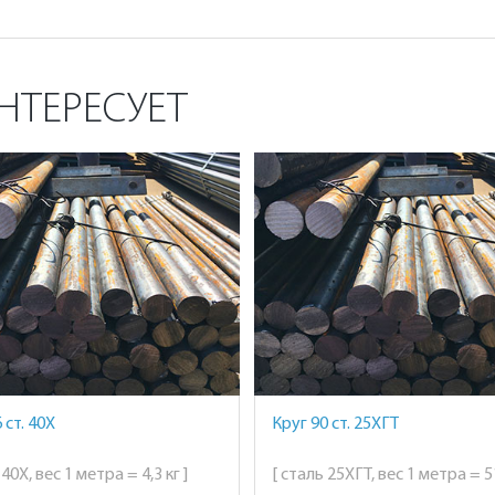
НТЕРЕСУЕТ
 ст. 40Х
Круг 90 ст. 25ХГТ
 40Х, вес 1 метра = 4,3 кг ]
[ сталь 25ХГТ, вес 1 метра = 51