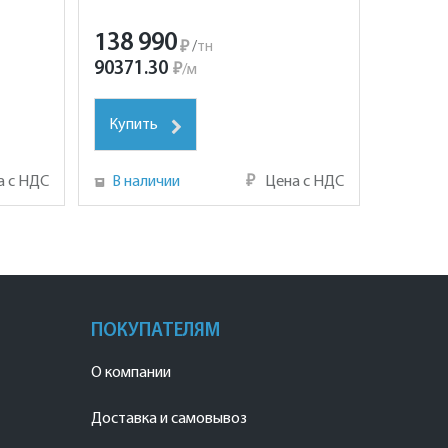
138 990
₽
/
тн
90371.30
₽
/
м
Купить
а с НДС
В наличии
₽
Цена с НДС
ПОКУПАТЕЛЯМ
О компании
Доставка и самовывоз