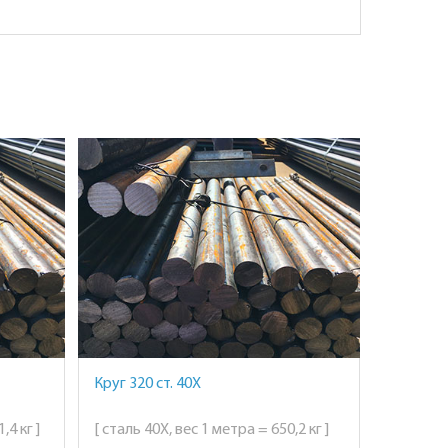
Круг 320 ст. 40Х
,4 кг ]
[ сталь 40Х, вес 1 метра = 650,2 кг ]