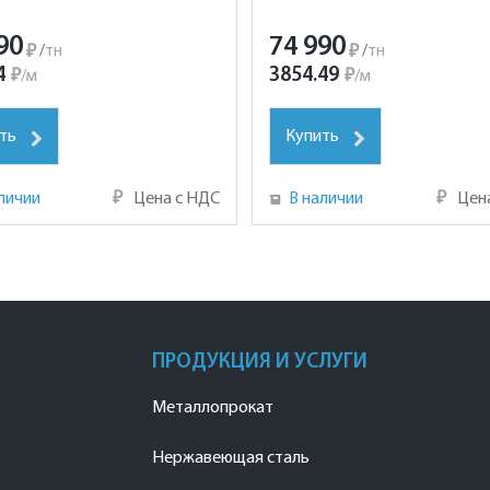
90
74 990
₽
/
тн
₽
/
тн
4
3854.49
₽
/
м
₽
/
м
ть
Купить
личии
₽
Цена с НДС
В наличии
₽
Цен
ПРОДУКЦИЯ И УСЛУГИ
Металлопрокат
Нержавеющая сталь