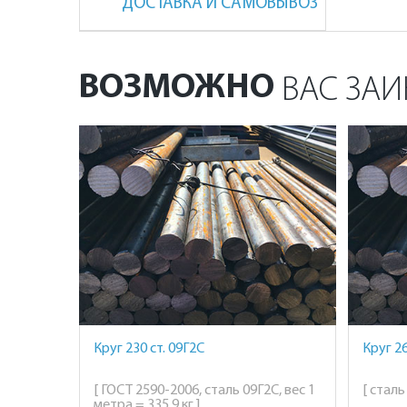
ДОСТАВКА И САМОВЫВОЗ
ВОЗМОЖНО
ВАС ЗАИ
Круг 230 ст. 09Г2С
Круг 26
[ ГОСТ 2590-2006, сталь 09Г2С, вес 1
[ сталь
метра = 335,9 кг ]