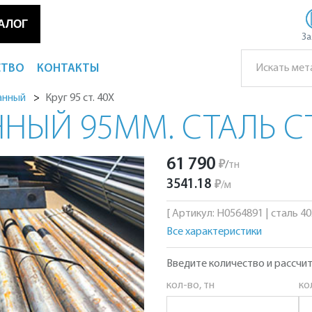
АЛОГ
За
СТВО
КОНТАКТЫ
Круг 95 ст. 40Х
анный
НЫЙ 95ММ. СТАЛЬ С
61 790
₽
/
тн
3541.18
₽
/
м
[ Артикул: Н0564891 | сталь 40Х
Все характеристики
Введите количество и рассчит
кол-во, тн
ко