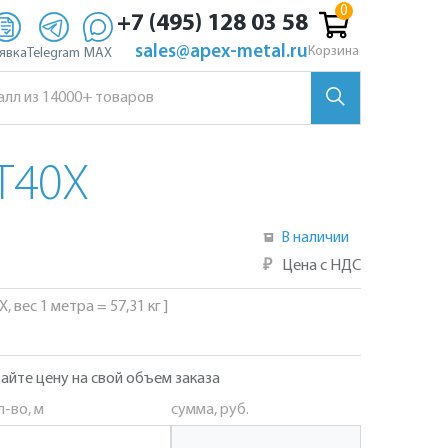
+7 (495) 128 03 58
sales@apex-metal.ru
Корзина
явка
Telegram
MAX
Т40Х
В наличии
₽
Цена с НДС
, вес 1 метра = 57,31 кг ]
айте цену на свой объем заказа
л-во, м
сумма, руб.