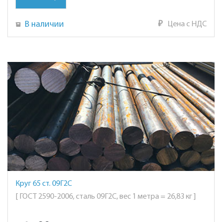
В наличии
₽
Цена с НДС
Круг 65 ст. 09Г2С
[ ГОСТ 2590-2006, сталь 09Г2С, вес 1 метра = 26,83 кг ]