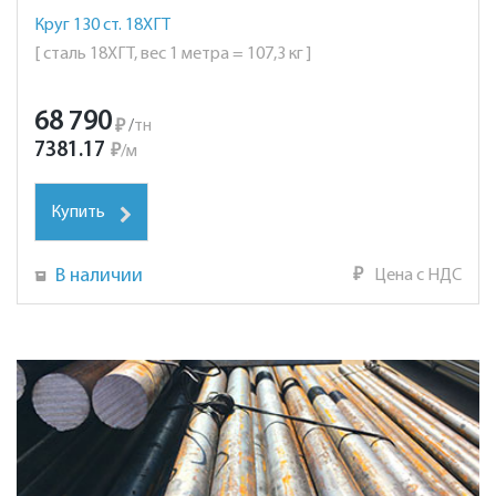
Круг 130 ст. 18ХГТ
[ сталь 18ХГТ, вес 1 метра = 107,3 кг ]
68 790
₽
/
тн
7381.17
₽
/
м
Купить
В наличии
₽
Цена с НДС