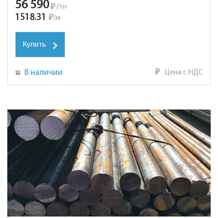
56 590
₽
/
тн
1518.31
₽
/
м
Купить
В наличии
₽
Цена с НДС