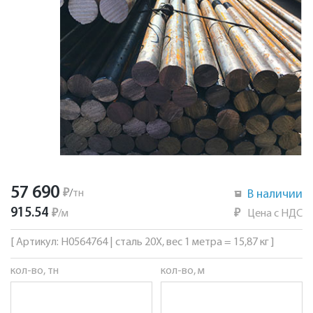
57 690
₽
/
тн
В наличии
915.54
₽
/
м
₽
Цена с НДС
[ Артикул: Н0564764 | сталь 20Х, вес 1 метра = 15,87 кг ]
кол-во, тн
кол-во, м