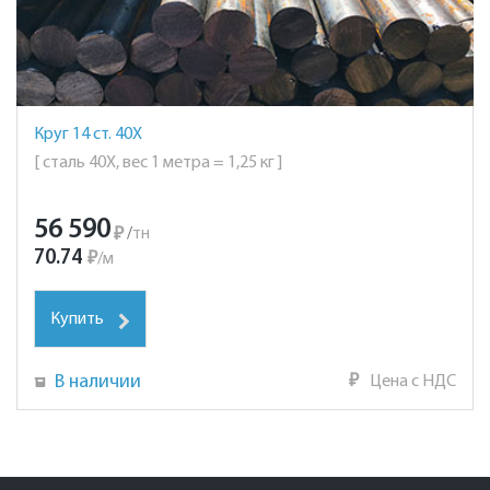
Круг 14 ст. 40Х
[ сталь 40Х, вес 1 метра = 1,25 кг ]
56 590
₽
/
тн
70.74
₽
/
м
Купить
В наличии
₽
Цена с НДС