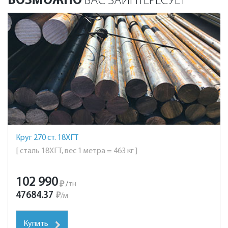
ВОЗМОЖНО
ВАС ЗАИНТЕРЕСУЕТ
Круг 270 ст. 18ХГТ
[ сталь 18ХГТ, вес 1 метра = 463 кг ]
102 990
₽
/
тн
47684.37
₽
/
м
Купить