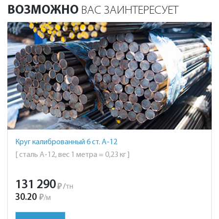
ВОЗМОЖНО
ВАС ЗАИНТЕРЕСУЕТ
Круг калиброванный 6 ст. А-12
[ сталь А-12, вес 1 метра = 0,23 кг ]
131 290
₽
/
тн
30.20
₽
/
м