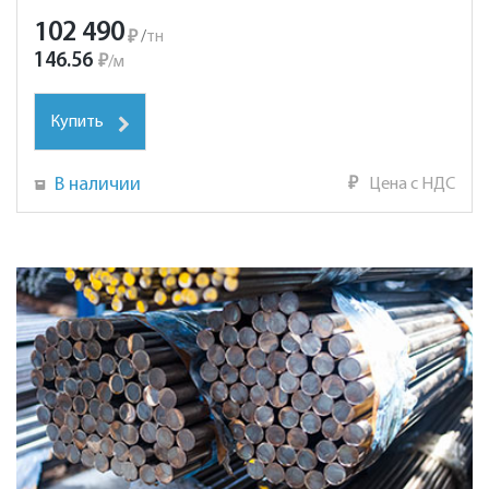
102 490
₽
/
тн
146.56
₽
/
м
Купить
В наличии
₽
Цена с НДС