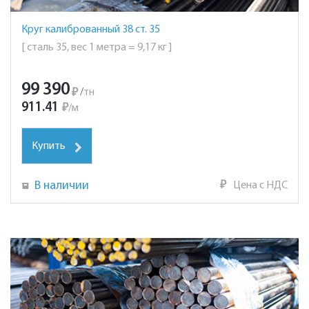
Круг калиброванный 38 ст. 35
[ сталь 35, вес 1 метра = 9,17 кг ]
99 390
₽
/
тн
911.41
₽
/
м
Купить
В наличии
₽
Цена с НДС