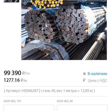
99 390
₽
/
тн
В наличии
1277.16
₽
/
м
₽
Цена с НДС
[ Артикул: Н0566287 | сталь 45, вес 1 метра = 12,85 кг ]
кол-во, тн
кол-во, м