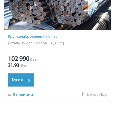
Круг калиброванный 7 ст. 35
[ сталь 35, вес 1 метра = 0,31 кг ]
102 990
₽
/
тн
31.93
₽
/
м
Купить
В наличии
₽
Цена с НДС