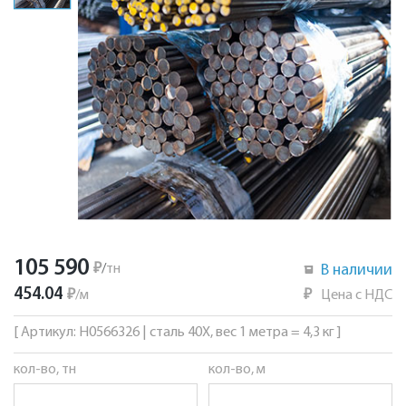
105 590
₽
/
тн
В наличии
454.04
₽
/
м
₽
Цена с НДС
[ Артикул: Н0566326 | сталь 40Х, вес 1 метра = 4,3 кг ]
кол-во, тн
кол-во, м