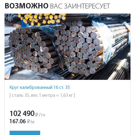
ВОЗМОЖНО
ВАС ЗАИНТЕРЕСУЕТ
Круг калиброванный 16 ст. 35
[ сталь 35, вес 1 метра = 1,63 кг ]
102 490
₽
/
тн
167.06
₽
/
м