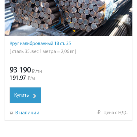
Круг калиброванный 18 ст. 35
[ сталь 35, вес 1 метра = 2,06 кг ]
93 190
₽
/
тн
191.97
₽
/
м
Купить
В наличии
₽
Цена с НДС