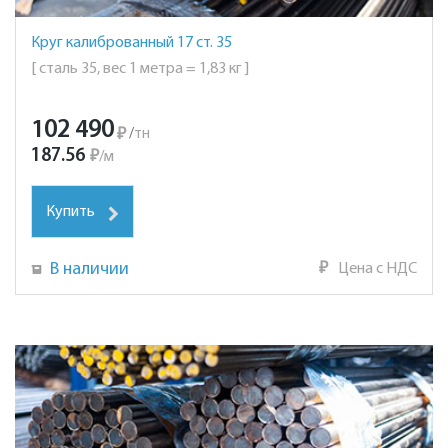
Круг калиброванный 17 ст. 35
[ сталь 35, вес 1 метра = 1,83 кг ]
102 490
₽
/
тн
187.56
₽
/
м
Купить
В наличии
₽
Цена с НДС