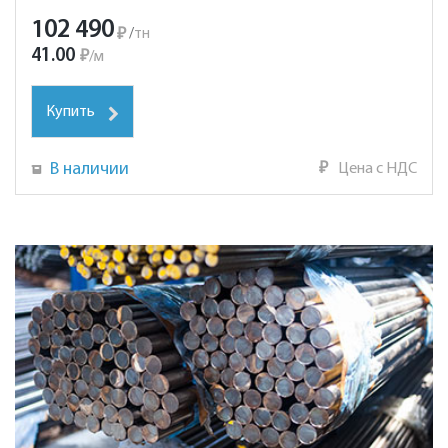
102 490
₽
/
тн
41.00
₽
/
м
Купить
В наличии
₽
Цена с НДС