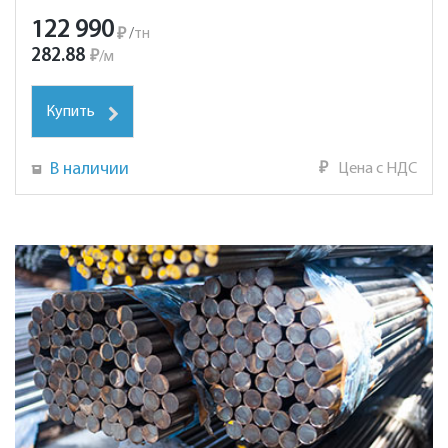
122 990
₽
/
тн
282.88
₽
/
м
Купить
В наличии
₽
Цена с НДС