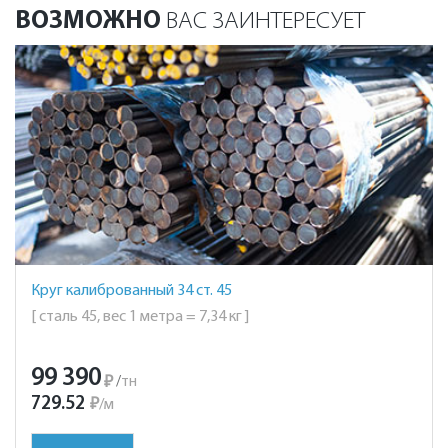
ВОЗМОЖНО
ВАС ЗАИНТЕРЕСУЕТ
Круг калиброванный 34 ст. 45
[ сталь 45, вес 1 метра = 7,34 кг ]
99 390
₽
/
тн
729.52
₽
/
м