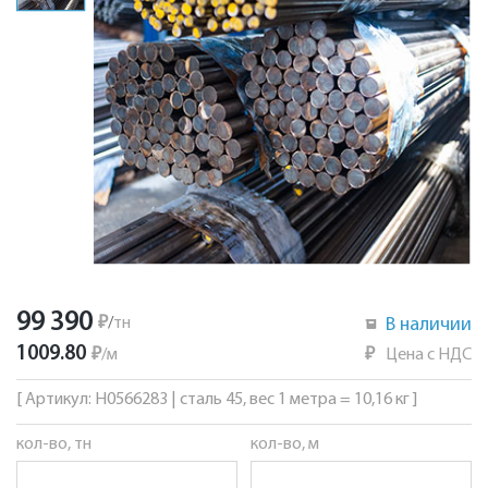
99 390
₽
/
тн
В наличии
1009.80
₽
/
м
₽
Цена с НДС
[ Артикул: Н0566283 | сталь 45, вес 1 метра = 10,16 кг ]
кол-во, тн
кол-во, м