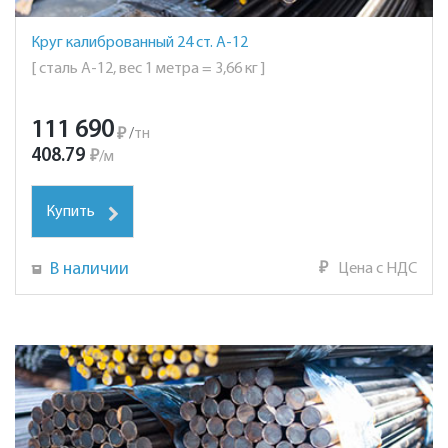
Круг калиброванный 24 ст. А-12
[ сталь А-12, вес 1 метра = 3,66 кг ]
111 690
₽
/
тн
408.79
₽
/
м
Купить
В наличии
₽
Цена с НДС