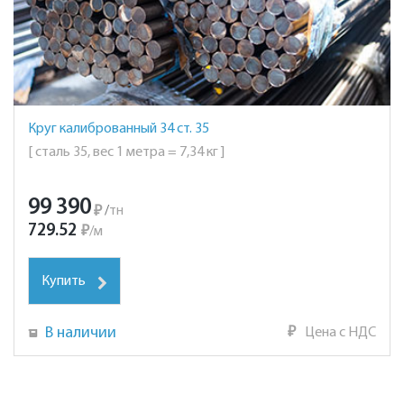
Круг калиброванный 34 ст. 35
[ сталь 35, вес 1 метра = 7,34 кг ]
99 390
₽
/
тн
729.52
₽
/
м
Купить
В наличии
₽
Цена с НДС