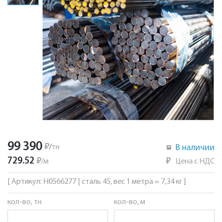
99 390
₽
/
тн
В наличии
729.52
₽
/
м
₽
Цена с НДС
[ Артикул: Н0566277 | сталь 45, вес 1 метра = 7,34 кг ]
кол-во, тн
кол-во, м