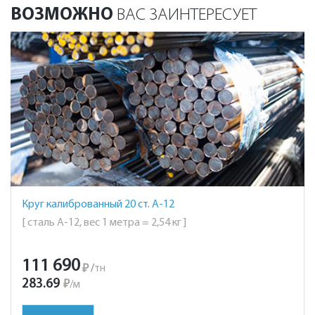
ВОЗМОЖНО
ВАС ЗАИНТЕРЕСУЕТ
Круг калиброванный 20 ст. А-12
[ сталь А-12, вес 1 метра = 2,54 кг ]
111 690
₽
/
тн
283.69
₽
/
м