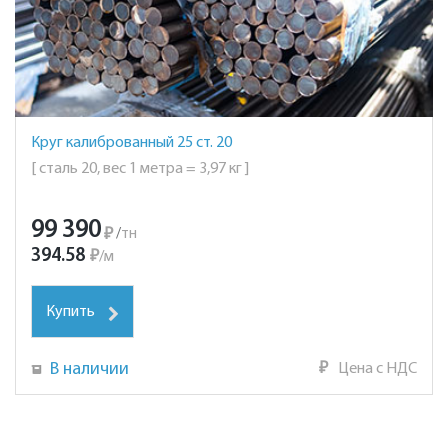
Круг калиброванный 25 ст. 20
[ сталь 20, вес 1 метра = 3,97 кг ]
99 390
₽
/
тн
394.58
₽
/
м
Купить
В наличии
₽
Цена с НДС