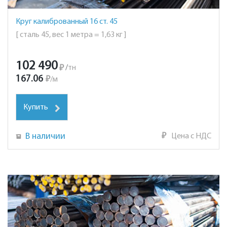
Круг калиброванный 16 ст. 45
[ сталь 45, вес 1 метра = 1,63 кг ]
102 490
₽
/
тн
167.06
₽
/
м
Купить
В наличии
₽
Цена с НДС