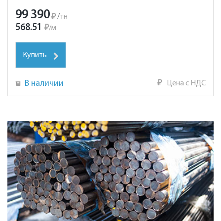
99 390
₽
/
тн
568.51
₽
/
м
Купить
В наличии
₽
Цена с НДС