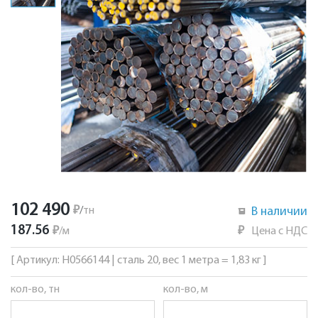
102 490
₽
/
тн
В наличии
187.56
₽
/
м
₽
Цена с НДС
[ Артикул: Н0566144 | сталь 20, вес 1 метра = 1,83 кг ]
кол-во, тн
кол-во, м