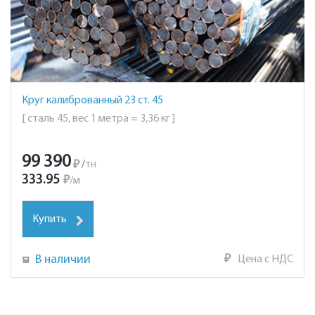
Круг калиброванный 23 ст. 45
[ сталь 45, вес 1 метра = 3,36 кг ]
99 390
₽
/
тн
333.95
₽
/
м
Купить
В наличии
₽
Цена с НДС