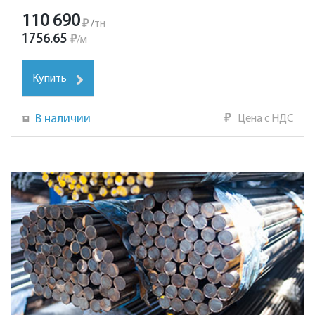
110 690
₽
/
тн
1756.65
₽
/
м
Купить
В наличии
₽
Цена с НДС