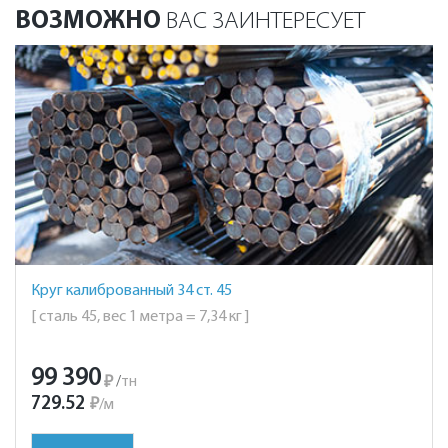
ВОЗМОЖНО
ВАС ЗАИНТЕРЕСУЕТ
Круг калиброванный 34 ст. 45
[ сталь 45, вес 1 метра = 7,34 кг ]
99 390
₽
/
тн
729.52
₽
/
м