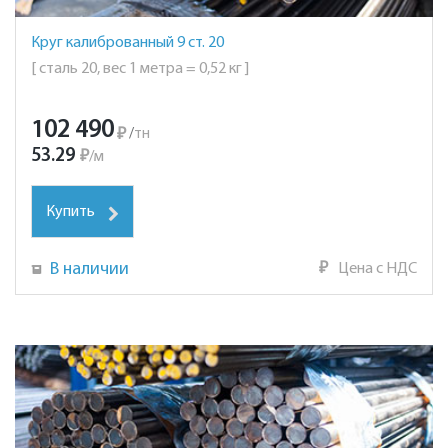
Круг калиброванный 9 ст. 20
[ сталь 20, вес 1 метра = 0,52 кг ]
102 490
₽
/
тн
53.29
₽
/
м
Купить
В наличии
₽
Цена с НДС