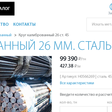
АЛОГ
За
СТВО
КОНТАКТЫ
Круг калиброванный 26 ст. 45
ованный
ННЫЙ 26 ММ. СТАЛЬ
99 390
₽
/
тн
427.38
₽
/
м
[ Артикул: Н0566269 | сталь 45, 
Все характеристики
Введите количество и рассчит
кол-во, тн
ко