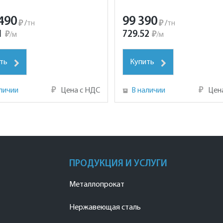
490
99 390
₽
/
тн
₽
/
тн
1
729.52
₽
/
м
₽
/
м
ть
Купить
личии
₽
Цена с НДС
В наличии
₽
Цен
ПРОДУКЦИЯ И УСЛУГИ
Металлопрокат
Нержавеющая сталь