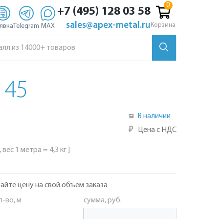
+7 (495) 128 03 58
sales@apex-metal.ru
Корзина
явка
Telegram
MAX
 45
В наличии
₽
Цена с НДС
вес 1 метра = 4,3 кг ]
айте цену на свой объем заказа
л-во, м
сумма, руб.