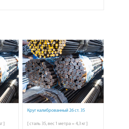
Круг калиброванный 26 ст. 35
г ]
[ сталь 35, вес 1 метра = 4,3 кг ]