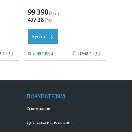
99 390
₽
/
тн
427.38
₽
/
м
Купить
а с НДС
В наличии
₽
Цена с НДС
ПОКУПАТЕЛЯМ
О компании
Доставка и самовывоз