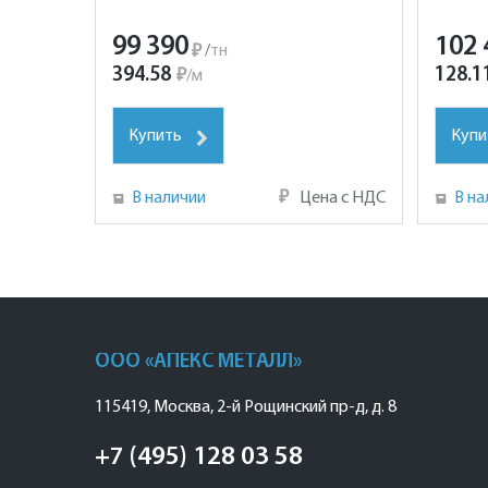
99 390
102 
₽
/
тн
394.58
128.1
₽
/
м
Купить
Купи
В наличии
₽
Цена с НДС
В на
ООО «АПЕКС МЕТАЛЛ»
115419
,
Москва
,
2-й Рощинский пр-д, д. 8
+7 (495) 128 03 58