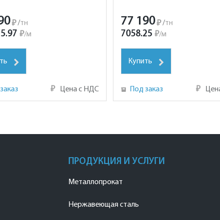
90
77 190
₽
/
тн
₽
/
тн
5.97
7058.25
₽
/
м
₽
/
м
ть
Купить
заказ
₽
Цена с НДС
Под заказ
₽
Цен
ПРОДУКЦИЯ И УСЛУГИ
Металлопрокат
Нержавеющая сталь