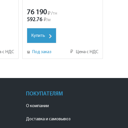
76 190
₽
/
тн
592.76
₽
/
м
Купить
а с НДС
Под заказ
₽
Цена с НДС
ПОКУПАТЕЛЯМ
О компании
Доставка и самовывоз