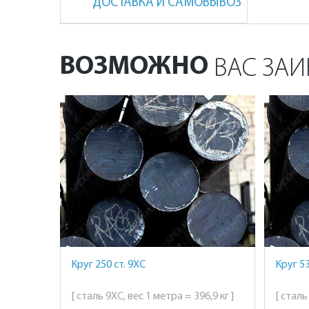
ДОСТАВКА И САМОВЫВОЗ
ВОЗМОЖНО
ВАС ЗАИ
Круг 250 ст. 9ХС
Круг 53
[ сталь 9ХС, вес 1 метра = 396,9 кг ]
[ сталь