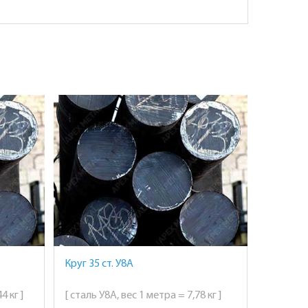
Круг 35 ст. У8А
4 кг ]
[ сталь У8А, вес 1 метра = 7,78 кг ]