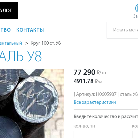
АЛОГ
За
СТВО
КОНТАКТЫ
Круг 100 ст. У8
ментальный
АЛЬ У8
77 290
₽
/
тн
4911.78
₽
/
м
[ Артикул: Н0605987 | сталь У8,
Все характеристики
Введите количество и рассчит
кол-во, тн
ко