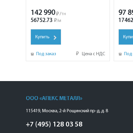
142 990
97 8
₽
/
тн
56752.73
17462
₽
/
м
Купить
Купи
Под заказ
₽
Цена с НДС
Под 
ООО «АПЕКС МЕТАЛЛ»
115419
,
Москва
,
2-й Рощинский пр-д, д. 8
+7 (495) 128 03 58