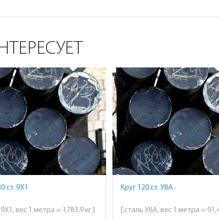
НТЕРЕСУЕТ
0 ст. 9Х1
Круг 120 ст. У8А
 9Х1, вес 1 метра = 1783,9 кг ]
[ сталь У8А, вес 1 метра = 91,4