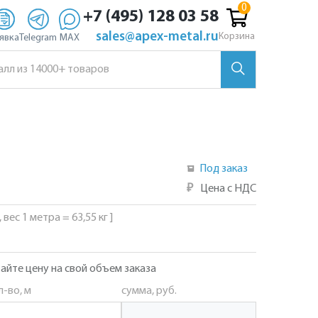
+7 (495) 128 03 58
sales@apex-metal.ru
Корзина
явка
Telegram
MAX
Под заказ
₽
Цена с НДС
 вес 1 метра = 63,55 кг ]
айте цену на свой объем заказа
л-во, м
сумма, руб.