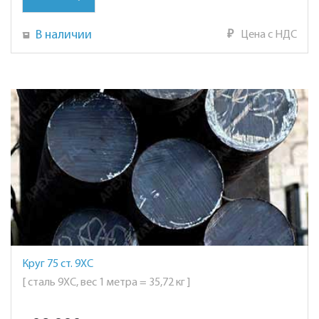
В наличии
₽
Цена с НДС
Круг 75 ст. 9ХС
[ сталь 9ХС, вес 1 метра = 35,72 кг ]