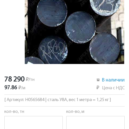
78 290
₽
/
тн
В наличии
97.86
₽
/
м
₽
Цена с НДС
[ Артикул: Н0565684 | сталь У8А, вес 1 метра = 1,25 кг ]
кол-во, тн
кол-во, м