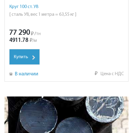
Круг 100 ст. У8
[ сталь У8, вес 1 метра = 63,55 кг ]
77 290
₽
/
тн
4911.78
₽
/
м
Купить
В наличии
₽
Цена с НДС