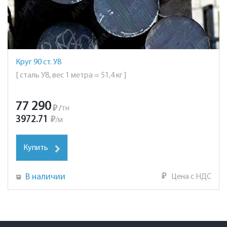
Круг 90 ст. У8
[ сталь У8, вес 1 метра = 51,4 кг ]
77 290
₽
/
тн
3972.71
₽
/
м
Купить
В наличии
₽
Цена с НДС