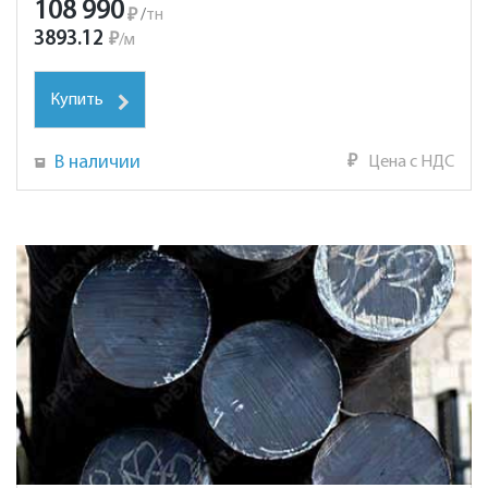
108 990
₽
/
тн
3893.12
₽
/
м
Купить
В наличии
₽
Цена с НДС