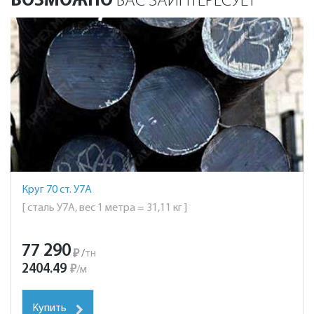
ВОЗМОЖНО
ВАС ЗАИНТЕРЕСУЕТ
Круг 70 ст. У7А
[ сталь У7А, вес 1 метра = 31,11 кг ]
77 290
₽
/
тн
2404.49
₽
/
м
Купить