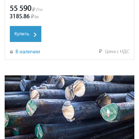
55 590
₽
/
тн
3185.86
₽
/
м
Купить
В наличии
₽
Цена с НДС