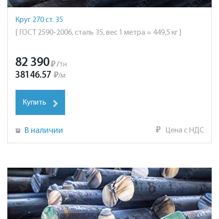
Круг 270 ст. 35
[ ГОСТ 2590-2006, сталь 35, вес 1 метра = 449,5 кг ]
82 390
₽
/
тн
38146.57
₽
/
м
Купить
В наличии
₽
Цена с НДС