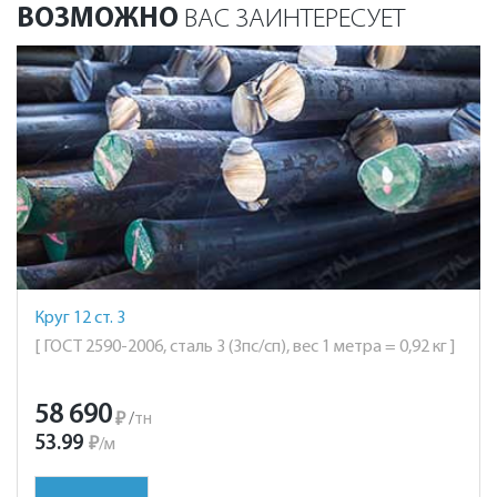
ВОЗМОЖНО
ВАС ЗАИНТЕРЕСУЕТ
Круг 12 ст. 3
[ ГОСТ 2590-2006, сталь 3 (3пс/сп), вес 1 метра = 0,92 кг ]
58 690
₽
/
тн
53.99
₽
/
м