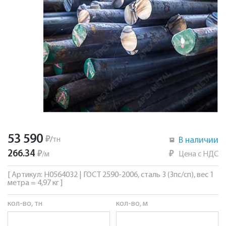
53 590
₽
/
тн
В наличии
266.34
₽
/
м
₽
Цена с НДС
[ Артикул: Н0564032 | ГОСТ 2590-2006, сталь 3 (3пс/сп), вес 1
метра = 4,97 кг ]
кол-во, тн
кол-во, м