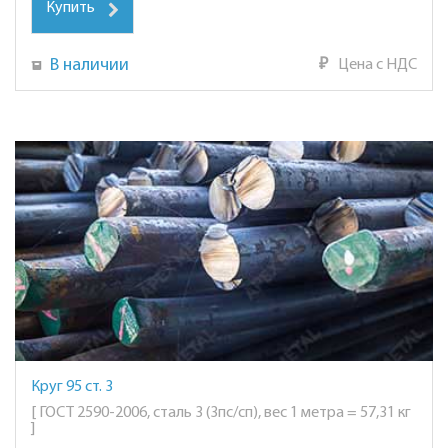
Купить
В наличии
₽
Цена с НДС
Круг 95 ст. 3
[ ГОСТ 2590-2006, сталь 3 (3пс/сп), вес 1 метра = 57,31 кг
]