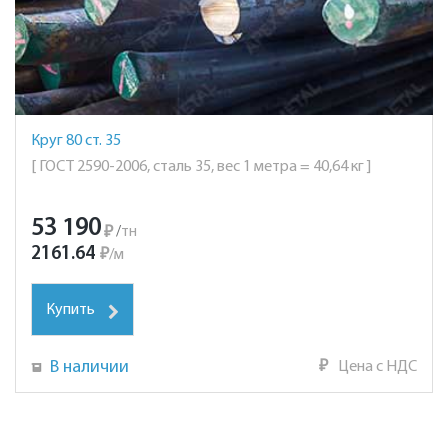
Круг 80 ст. 35
[ ГОСТ 2590-2006, сталь 35, вес 1 метра = 40,64 кг ]
53 190
₽
/
тн
2161.64
₽
/
м
Купить
В наличии
₽
Цена с НДС