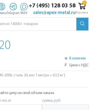
+7 (495) 128 03 58
sales@apex-metal.ru
Корзина
явка
Telegram
MAX
20
В наличии
₽
Цена с НДС
-2006, сталь 20, вес 1 метра = 63,5 кг ]
айте цену на свой объем заказа
л-во, м
сумма, руб.