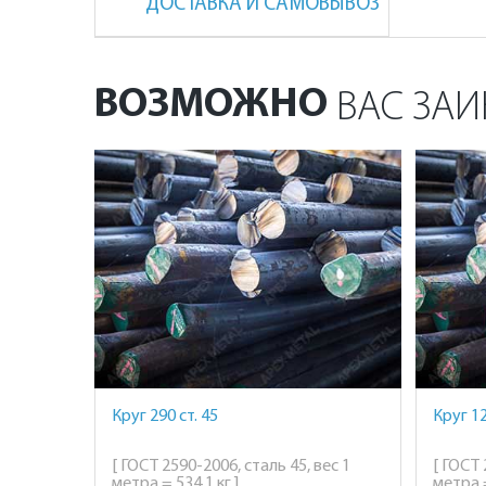
ДОСТАВКА И САМОВЫВОЗ
ВОЗМОЖНО
ВАС ЗАИ
Круг 290 ст. 45
Круг 12
[ ГОСТ 2590-2006, сталь 45, вес 1
[ ГОСТ 
метра = 534,1 кг ]
метра =