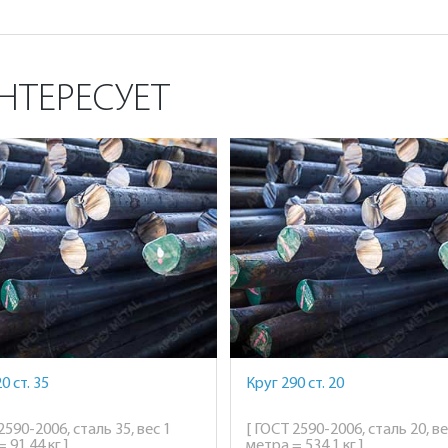
НТЕРЕСУЕТ
0 ст. 35
Круг 290 ст. 20
2590-2006, сталь 35, вес 1
[ ГОСТ 2590-2006, сталь 20, ве
 91,44 кг ]
метра = 534,1 кг ]