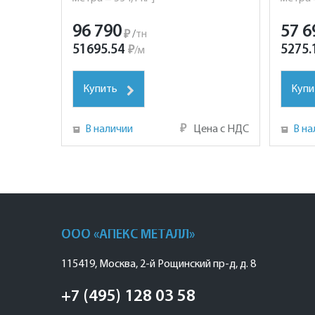
96 790
57 6
₽
/
тн
51695.54
5275.
₽
/
м
Купить
Купи
В наличии
₽
Цена с НДС
В на
ООО «АПЕКС МЕТАЛЛ»
115419
,
Москва
,
2-й Рощинский пр-д, д. 8
+7 (495) 128 03 58