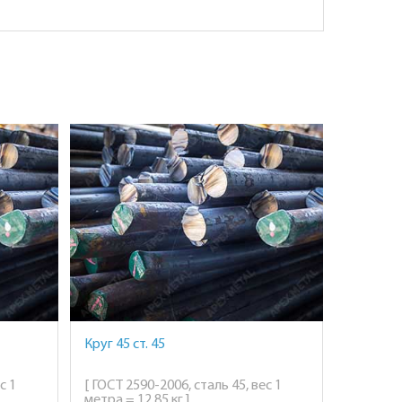
Круг 45 ст. 45
с 1
[ ГОСТ 2590-2006, сталь 45, вес 1
метра = 12,85 кг ]