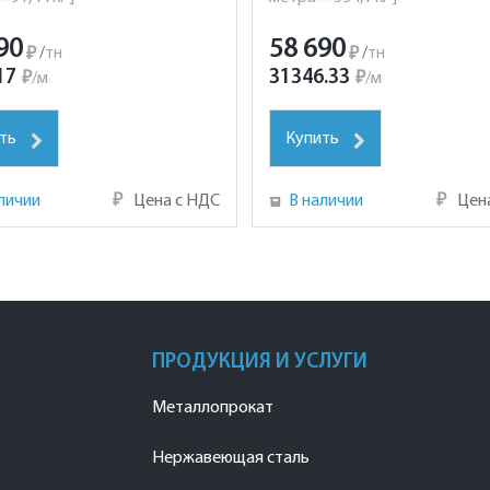
90
58 690
₽
/
тн
₽
/
тн
17
31346.33
₽
/
м
₽
/
м
ть
Купить
личии
₽
Цена с НДС
В наличии
₽
Цен
ПРОДУКЦИЯ И УСЛУГИ
Металлопрокат
Нержавеющая сталь