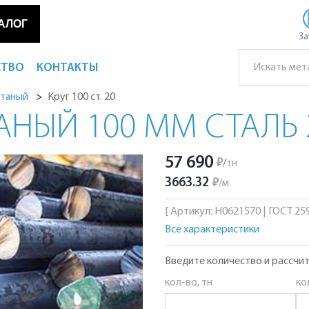
АЛОГ
За
СТВО
КОНТАКТЫ
Круг 100 ст. 20
атаный
АНЫЙ 100 ММ СТАЛЬ 
57 690
₽
/
тн
3663.32
₽
/
м
[ Артикул: Н0621570 | ГОСТ 2590
Все характеристики
Введите количество и рассчит
кол-во, тн
ко