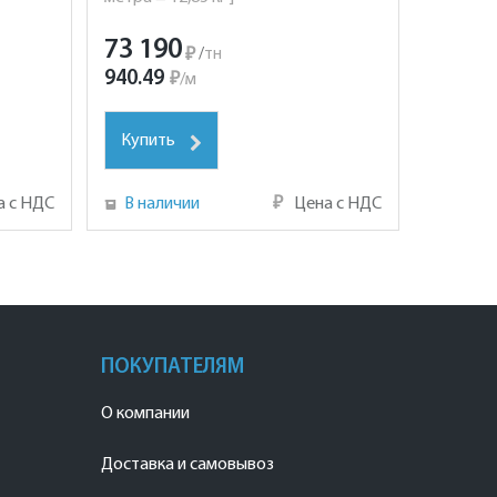
73 190
₽
/
тн
940.49
₽
/
м
Купить
а с НДС
В наличии
₽
Цена с НДС
ПОКУПАТЕЛЯМ
О компании
Доставка и самовывоз