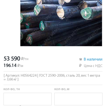
53 590
₽
/
тн
В наличии
196.14
₽
/
м
₽
Цена с НДС
[ Артикул: Н0564224 | ГОСТ 2590-2006, сталь 20, вес 1 метра
= 3,66 кг ]
кол-во, тн
кол-во, м