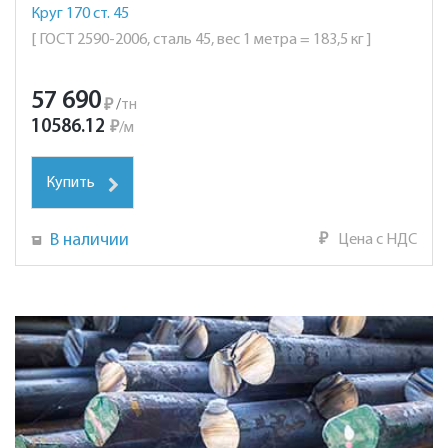
Круг 170 ст. 45
[ ГОСТ 2590-2006, сталь 45, вес 1 метра = 183,5 кг ]
57 690
₽
/
тн
10586.12
₽
/
м
Купить
В наличии
₽
Цена с НДС