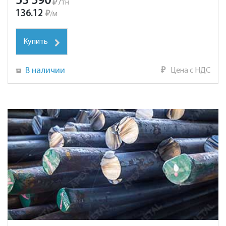
53 590
₽
/
тн
136.12
₽
/
м
Купить
В наличии
₽
Цена с НДС