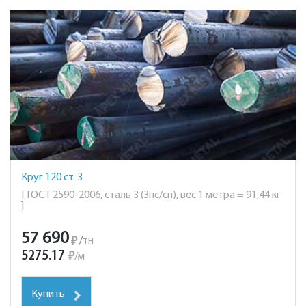
Круг 120 ст. 3
[ ГОСТ 2590-2006, сталь 3 (3пс/сп), вес 1 метра = 91,44 кг
]
57 690
₽
/
тн
5275.17
₽
/
м
Купить