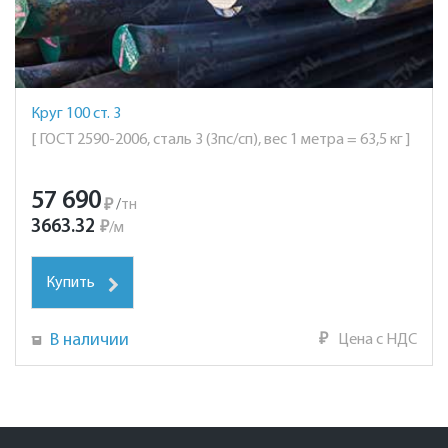
Круг 100 ст. 3
[ ГОСТ 2590-2006, сталь 3 (3пс/сп), вес 1 метра = 63,5 кг ]
57 690
₽
/
тн
3663.32
₽
/
м
Купить
В наличии
₽
Цена с НДС