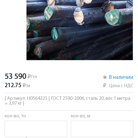
53 590
₽
/
тн
В наличии
212.75
₽
/
м
₽
Цена с НДС
[ Артикул: Н0564225 | ГОСТ 2590-2006, сталь 20, вес 1 метра
= 3,97 кг ]
кол-во, тн
кол-во, м