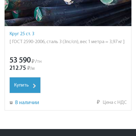
Круг 25 ст. 3
[ ГОСТ 2590-2006, сталь 3 (3пс/сп), вес 1 метра = 3,97 кг ]
53 590
₽
/
тн
212.75
₽
/
м
Купить
В наличии
₽
Цена с НДС