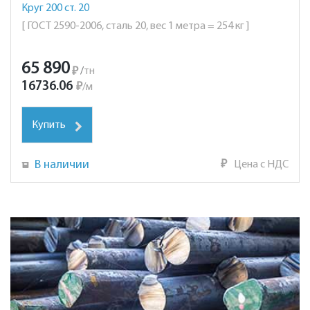
Круг 200 ст. 20
[ ГОСТ 2590-2006, сталь 20, вес 1 метра = 254 кг ]
65 890
₽
/
тн
16736.06
₽
/
м
Купить
В наличии
₽
Цена с НДС