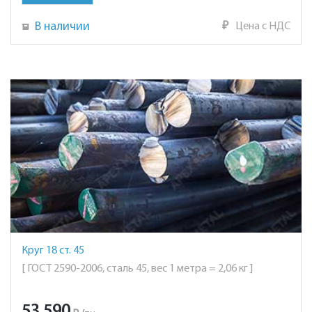
В наличии
₽
Цена с НДС
Круг 18 ст. 45
[ ГОСТ 2590-2006, сталь 45, вес 1 метра = 2,06 кг ]
53 590