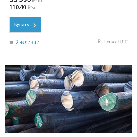
₽
/
тн
110.40
₽
/
м
Купить
В наличии
₽
Цена с НДС