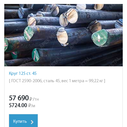
Круг 125 ст. 45
[ ГОСТ 2590-2006, сталь 45, вес 1 метра = 99,22 кг ]
57 690
₽
/
тн
5724.00
₽
/
м
Купить