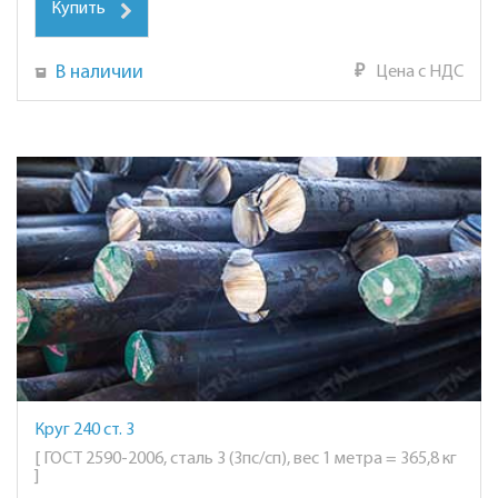
Купить
В наличии
₽
Цена с НДС
Круг 240 ст. 3
[ ГОСТ 2590-2006, сталь 3 (3пс/сп), вес 1 метра = 365,8 кг
]