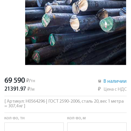
69 590
₽
/
тн
В наличии
21391.97
₽
/
м
₽
Цена с НДС
[ Артикул: Н0564296 | ГОСТ 2590-2006, сталь 20, вес 1 метра
= 307,4 кг ]
кол-во, тн
кол-во, м