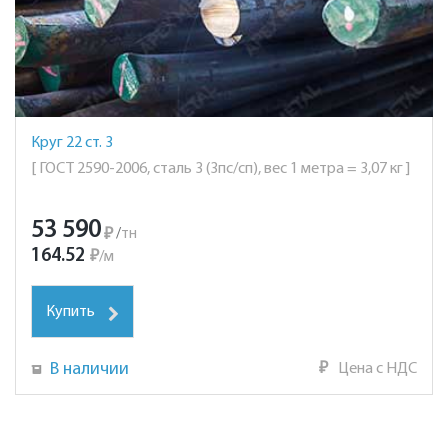
Круг 22 ст. 3
[ ГОСТ 2590-2006, сталь 3 (3пс/сп), вес 1 метра = 3,07 кг ]
53 590
₽
/
тн
164.52
₽
/
м
Купить
В наличии
₽
Цена с НДС