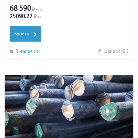
68 590
₽
/
тн
25090.22
₽
/
м
Купить
В наличии
₽
Цена с НДС