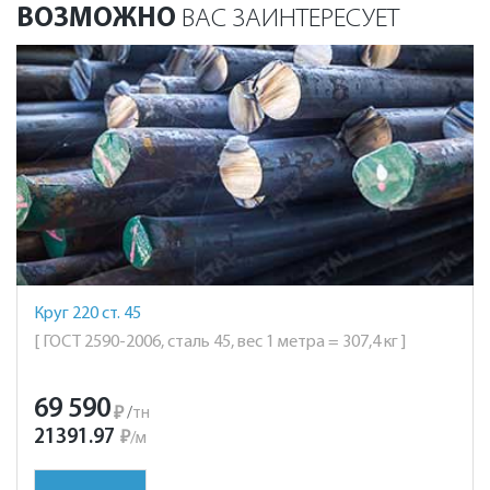
ВОЗМОЖНО
ВАС ЗАИНТЕРЕСУЕТ
Круг 220 ст. 45
[ ГОСТ 2590-2006, сталь 45, вес 1 метра = 307,4 кг ]
69 590
₽
/
тн
21391.97
₽
/
м