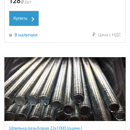
128
₽
/
шт
Купить
В наличии
₽
Цена с НДС
Шпилька резьбовая 22х1000 (оцинк.)