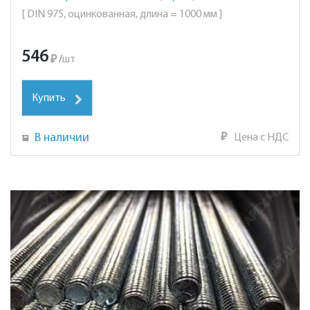
[ DIN 975, оцинкованная, длина = 1000 мм ]
546
₽
/
шт
Купить
В наличии
₽
Цена с НДС