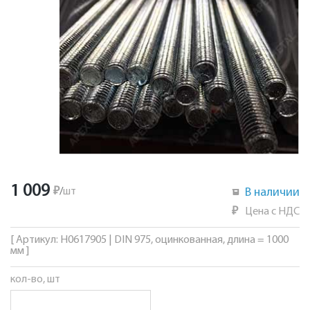
1 009
₽
/
шт
В наличии
₽
Цена с НДС
[ Артикул: Н0617905 | DIN 975, оцинкованная, длина = 1000
мм ]
кол-во, шт