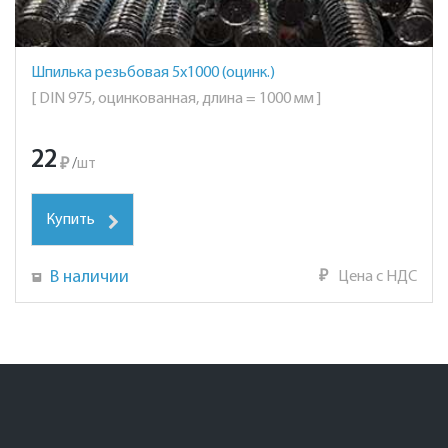
Шпилька резьбовая 5х1000 (оцинк.)
[ DIN 975, оцинкованная, длина = 1000 мм ]
22
₽
/
шт
Купить
В наличии
₽
Цена с НДС