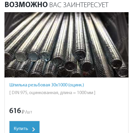
ВОЗМОЖНО
ВАС ЗАИНТЕРЕСУЕТ
Шпилька резьбовая 30х1000 (оцинк.)
[ DIN 975, оцинкованная, длина = 1000 мм ]
616
₽
/
шт
Купить