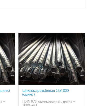
цинк.)
Шпилька резьбовая 27х1000
(оцинк.)
на =
[ DIN 975, оцинкованная, длина =
1000 мм ]