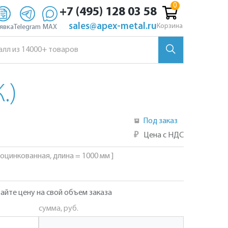
+7 (495) 128 03 58
sales@apex-metal.ru
Корзина
явка
Telegram
MAX
.)
Под заказ
₽
Цена с НДС
, оцинкованная, длина = 1000 мм ]
айте цену на свой объем заказа
сумма, руб.