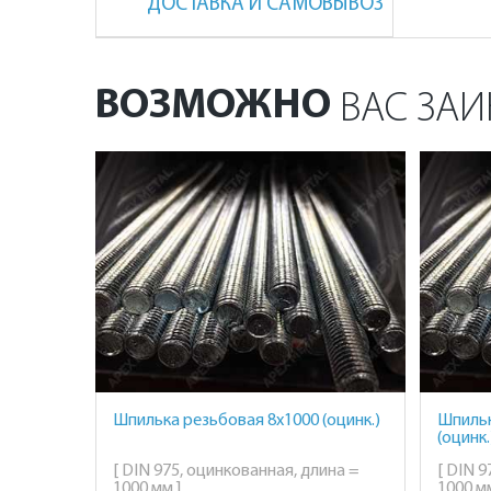
ДОСТАВКА И САМОВЫВОЗ
ВОЗМОЖНО
ВАС ЗАИ
Шпилька резьбовая 8х1000 (оцинк.)
Шпильк
(оцинк.
[ DIN 975, оцинкованная, длина =
[ DIN 9
1000 мм ]
1000 мм