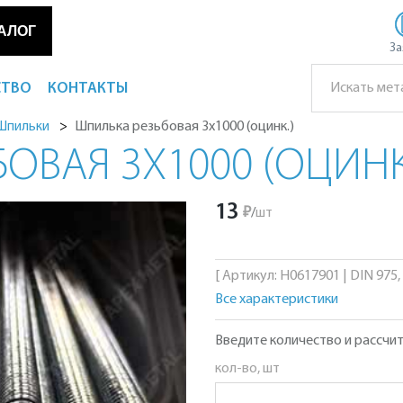
АЛОГ
За
СТВО
КОНТАКТЫ
Шпилька резьбовая 3х1000 (оцинк.)
Шпильки
БОВАЯ 3Х1000 (ОЦИНК
13
₽
/
шт
[ Артикул: Н0617901 | DIN 975
Все характеристики
Введите количество и рассчит
кол-во, шт