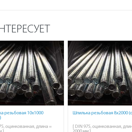
НТЕРЕСУЕТ
а резьбовая 10х1000
Шпилька резьбовая 8х2000 (о
)
75, оцинкованная, длина =
[ DIN 975, оцинкованная, дли
 ]
2000 мм ]