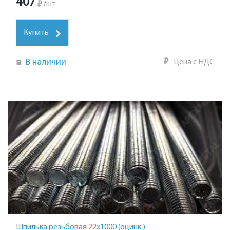
407
₽
/
шт
Купить
В наличии
₽
Цена с НДС
Шпилька резьбовая 22х1000 (оцинк.)