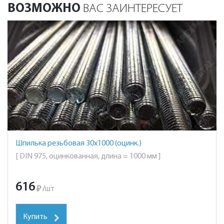
ВОЗМОЖНО
ВАС ЗАИНТЕРЕСУЕТ
Шпилька резьбовая 30х1000 (оцинк.)
[ DIN 975, оцинкованная, длина = 1000 мм ]
616
₽
/
шт
Купить