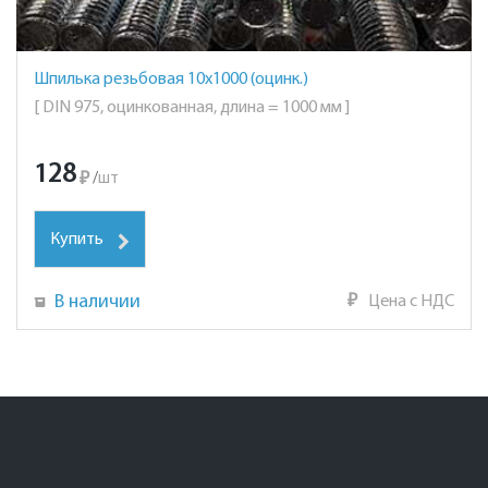
Шпилька резьбовая 10х1000 (оцинк.)
[ DIN 975, оцинкованная, длина = 1000 мм ]
128
₽
/
шт
Купить
В наличии
₽
Цена с НДС