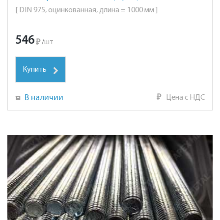
[ DIN 975, оцинкованная, длина = 1000 мм ]
546
₽
/
шт
Купить
В наличии
₽
Цена с НДС