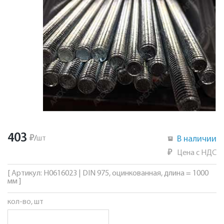
403
₽
/
шт
В наличии
₽
Цена с НДС
[ Артикул: Н0616023 | DIN 975, оцинкованная, длина = 1000
мм ]
кол-во, шт