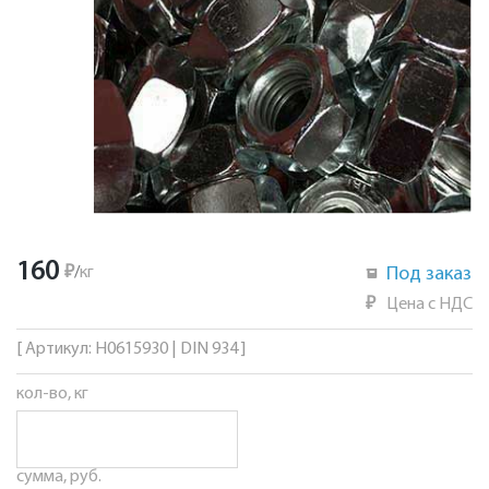
160
₽
/
кг
Под заказ
₽
Цена с НДС
[ Артикул: Н0615930 | DIN 934 ]
кол-во, кг
сумма, руб.