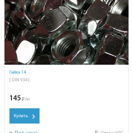
Гайка 14
[ DIN 934 ]
145
₽
/
кг
Купить