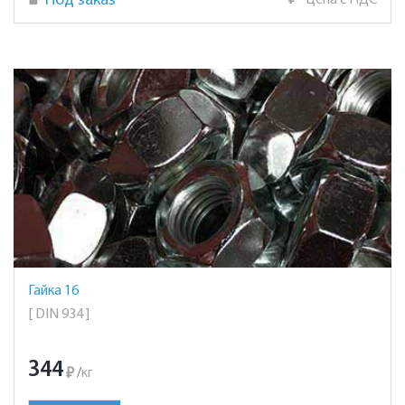
Под заказ
₽
Цена с НДС
Гайка 16
[ DIN 934 ]
344
₽
/
кг