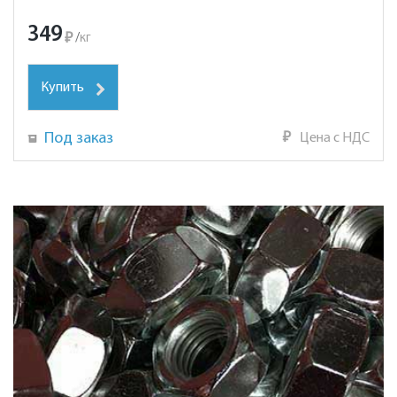
349
₽
/
кг
Купить
Под заказ
₽
Цена с НДС