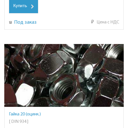
Купить
Под заказ
₽
Цена с НДС
Гайка 20 (оцинк.)
[ DIN 934 ]