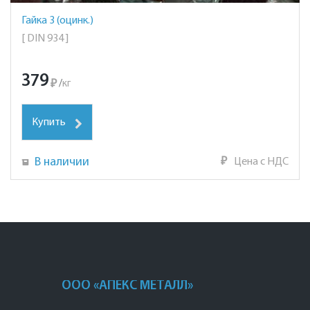
Гайка 3 (оцинк.)
[ DIN 934 ]
379
₽
/
кг
Купить
В наличии
₽
Цена с НДС
ООО «АПЕКС МЕТАЛЛ»