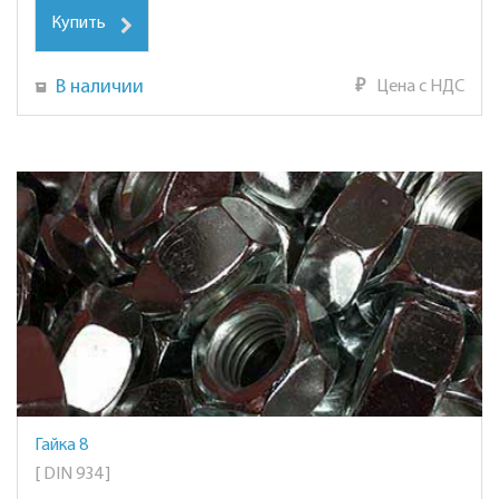
Купить
В наличии
₽
Цена с НДС
Гайка 8
[ DIN 934 ]