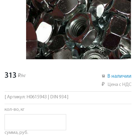
313
₽
/
кг
В наличии
₽
Цена с НДС
[ Артикул: Н0615943 | DIN 934 ]
кол-во, кг
сумма, руб.