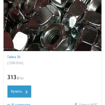
Гайка 36
[ DIN 934 ]
313
₽
/
кг
Купить