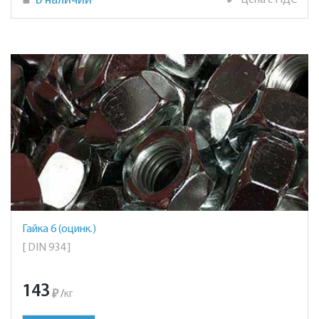
В наличии
₽
Цена с НДС
Гайка 6 (оцинк.)
[ DIN 934 ]
143
₽
/
кг