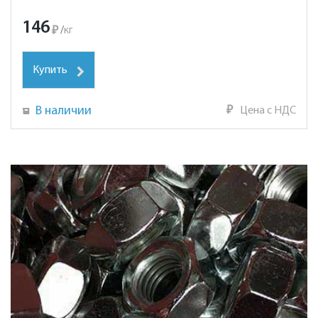
146
₽
/
кг
Купить
В наличии
₽
Цена с НДС