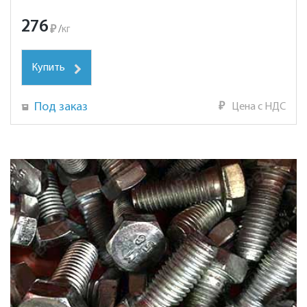
276
₽
/
кг
Купить
Под заказ
₽
Цена с НДС