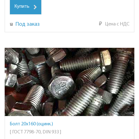
Купить
Под заказ
₽
Цена с НДС
Болт 20х160 (оцинк.)
[ ГОСТ 7798-70, DIN 933 ]