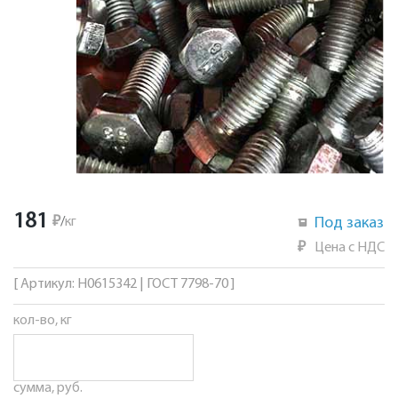
181
₽
/
кг
Под заказ
₽
Цена с НДС
[ Артикул: Н0615342 | ГОСТ 7798-70 ]
кол-во, кг
сумма, руб.