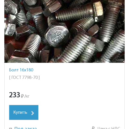
Болт 16х180
[ ГОСТ 7798-70 ]
233
₽
/
кг
Купить