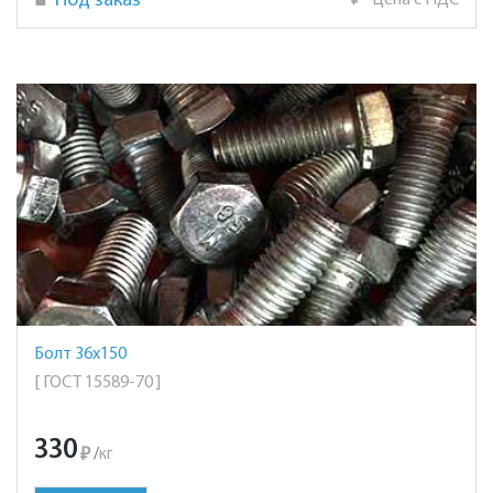
Под заказ
₽
Цена с НДС
Болт 36х150
[ ГОСТ 15589-70 ]
330
₽
/
кг