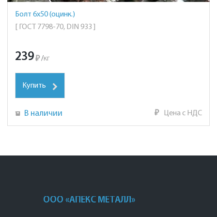
Болт 6х50 (оцинк.)
[ ГОСТ 7798-70, DIN 933 ]
239
₽
/
кг
Купить
В наличии
₽
Цена с НДС
ООО «АПЕКС МЕТАЛЛ»