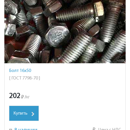
Болт 16х50
[ ГОСТ 7798-70 ]
202
₽
/
кг
Купить