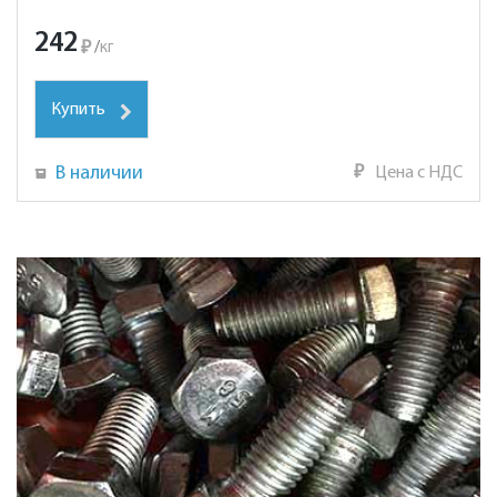
242
₽
/
кг
Купить
В наличии
₽
Цена с НДС