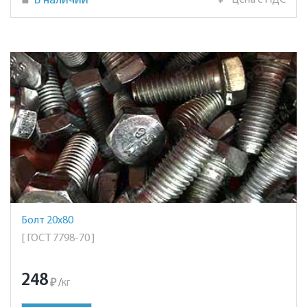
В наличии
₽
Цена с НДС
Болт 20х80
[ ГОСТ 7798-70 ]
248
₽
/
кг