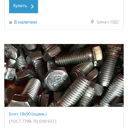
Купить
В наличии
₽
Цена с НДС
Болт 18х90 (оцинк.)
[ ГОСТ 7798-70, DIN 933 ]