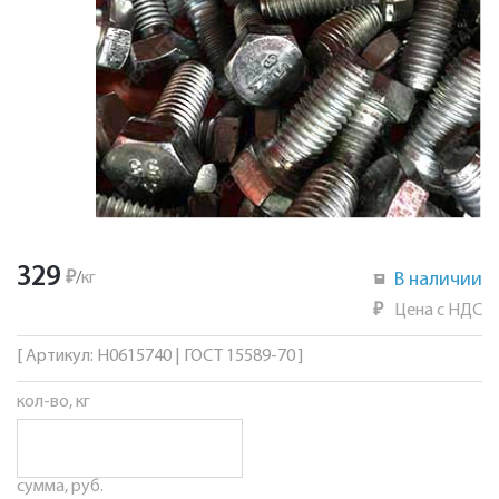
329
₽
/
кг
В наличии
₽
Цена с НДС
[ Артикул: Н0615740 | ГОСТ 15589-70 ]
кол-во, кг
сумма, руб.