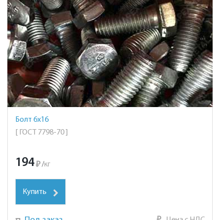
Болт 6х16
[ ГОСТ 7798-70 ]
194
₽
/
кг
Купить