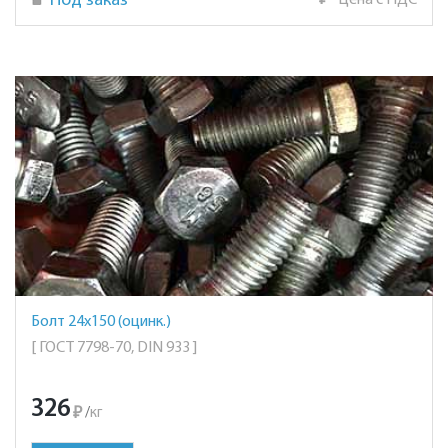
Под заказ
₽
Цена с НДС
Болт 24х150 (оцинк.)
[ ГОСТ 7798-70, DIN 933 ]
326
₽
/
кг