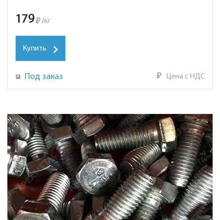
179
₽
/
кг
Купить
Под заказ
₽
Цена с НДС