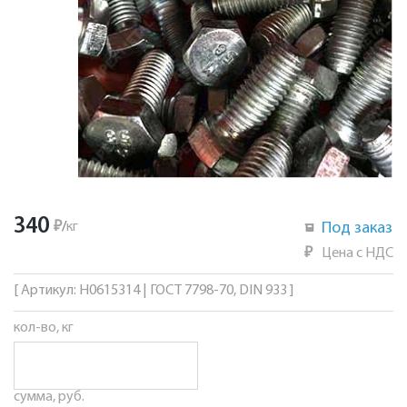
340
₽
/
кг
Под заказ
₽
Цена с НДС
[ Артикул: Н0615314 | ГОСТ 7798-70, DIN 933 ]
кол-во, кг
сумма, руб.