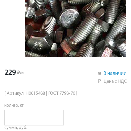
229
₽
/
кг
В наличии
₽
Цена с НДС
[ Артикул: Н0615488 | ГОСТ 7798-70 ]
кол-во, кг
сумма, руб.