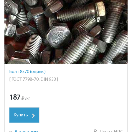
Болт 8х70 (оцинк.)
[ ГОСТ 7798-70, DIN 933 ]
187
₽
/
кг
Купить