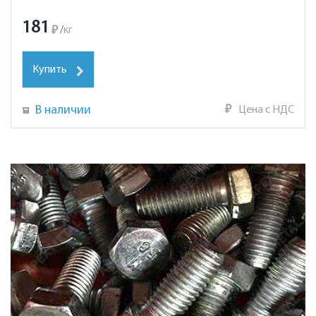
181
₽
/
кг
Купить
В наличии
₽
Цена с НДС