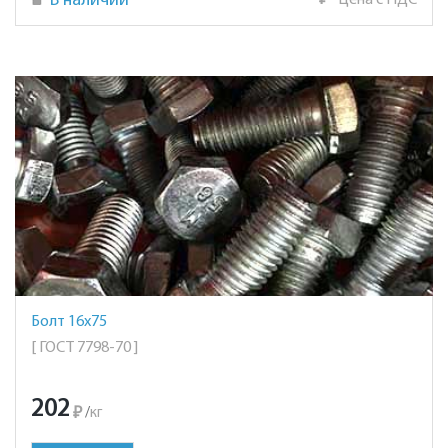
В наличии
₽
Цена с НДС
Болт 16х75
[ ГОСТ 7798-70 ]
202
₽
/
кг