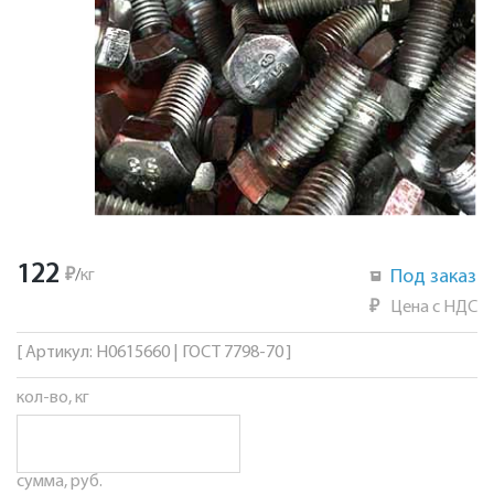
122
₽
/
кг
Под заказ
₽
Цена с НДС
[ Артикул: Н0615660 | ГОСТ 7798-70 ]
кол-во, кг
сумма, руб.