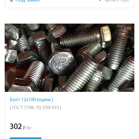
Под заказ
₽
Цена с НДС
Болт 12х100 (оцинк.)
[ ГОСТ 7798-70, DIN 933 ]
302
₽
/
кг