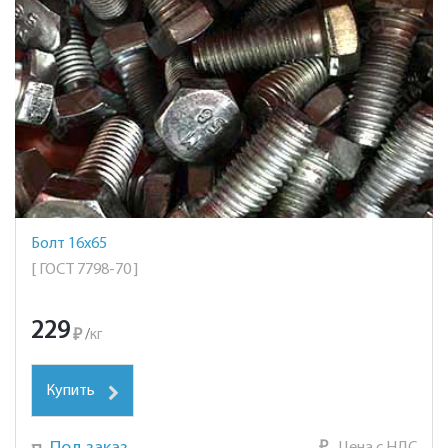
Болт 16х65
[ ГОСТ 7798-70 ]
229
₽
/
кг
Купить