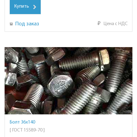
Купить
Под заказ
₽
Цена с НДС
Болт 36х140
[ ГОСТ 15589-70 ]