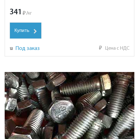
341
₽
/
кг
Купить
Под заказ
₽
Цена с НДС