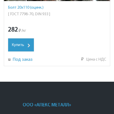
Болт 20х110 (оцинк.)
[ ГОСТ 7798-70, DIN 933 ]
282
₽
/
кг
Купить
Под заказ
₽
Цена с НДС
ООО «АПЕКС МЕТАЛЛ»