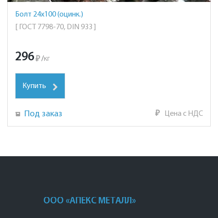
Болт 24х100 (оцинк.)
[ ГОСТ 7798-70, DIN 933 ]
296
₽
/
кг
Купить
Под заказ
₽
Цена с НДС
ООО «АПЕКС МЕТАЛЛ»