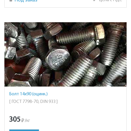
Под заказ
₽
Цена с НДС
Болт 14х90 (оцинк.)
[ ГОСТ 7798-70, DIN 933 ]
305
₽
/
кг