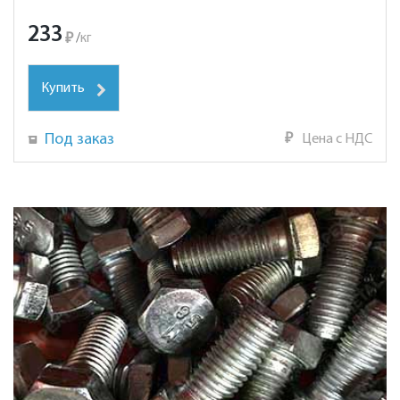
233
₽
/
кг
Купить
Под заказ
₽
Цена с НДС