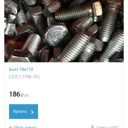
Болт 18х110
[ ГОСТ 7798-70 ]
186
₽
/
кг
Купить