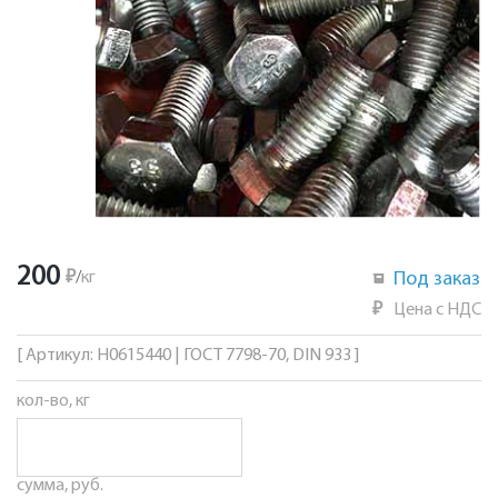
200
₽
/
кг
Под заказ
₽
Цена с НДС
[ Артикул: Н0615440 | ГОСТ 7798-70, DIN 933 ]
кол-во, кг
сумма, руб.